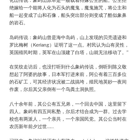
化山传说：象屿山原本是一艘载着待嫁公主的船。公主拒
绝嫁给一个能将人化为石头的魔鬼，魔鬼施咒，将公主和
船一起变成了山和石像，船头突出部分则变成了酷似象鼻
的岩石。
岛屿传说：象屿山曾是海中岛屿，山上发现的贝壳遗迹和
罗比梅树（Keriang）证明了这一点。村民认为山有灵性，
英国殖民时期，英军在山顶建了白塔，山就无法移动了。”
在笑纹走访后，也没打听到什么象屿传说，倒听到陈义敬
想起了阿婆的故事，日本军打进来前，阿公有着三百多位
的石矿工，可其经济状况被二战搞垮，殖民地英鈔一夜间
作废，尔后其父亲倒有一个鸟粪土洞执照。
八十余年前，其公公有五兄弟，一个回去中国，这里留下
四人。象屿有四五间私塾，尔后才结合成为一群。过去学
校也有两派人，一个亲共，一个亲国民党。其公公当时在
农历新年前夕过世……