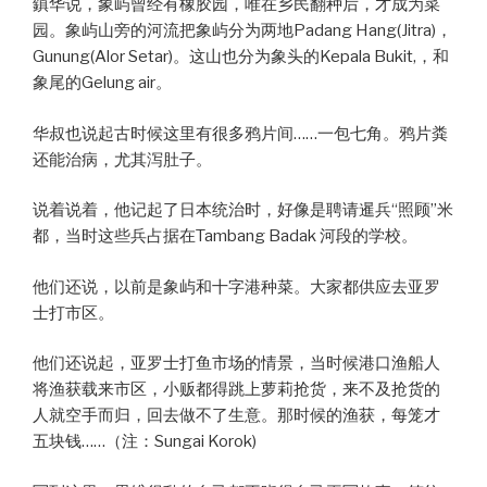
鎮华说，象屿曾经有橡胶园，唯在乡民翻种后，才成为菜
园。象屿山旁的河流把象屿分为两地Padang Hang(Jitra)，
Gunung(Alor Setar)。这山也分为象头的Kepala Bukit,，和
象尾的Gelung air。
华叔也说起古时候这里有很多鸦片间……一包七角。鸦片粪
还能治病，尤其泻肚子。
说着说着，他记起了日本统治时，好像是聘请暹兵“照顾”米
都，当时这些兵占据在Tambang Badak 河段的学校。
他们还说，以前是象屿和十字港种菜。大家都供应去亚罗
士打市区。
他们还说起，亚罗士打鱼市场的情景，当时候港口渔船人
将渔获载来市区，小贩都得跳上萝莉抢货，来不及抢货的
人就空手而归，回去做不了生意。那时候的渔获，每笼才
五块钱……（注：Sungai Korok)