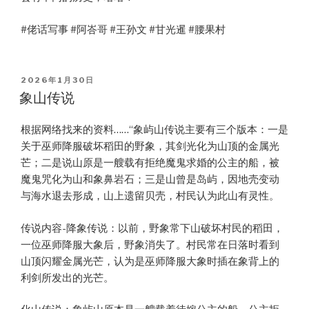
#佬话写事 #阿峇哥 #王孙文 #甘光暹 #腰果村
POSTED
2026年1月30日
ON
象山传说
根据网络找来的资料……“象屿山传说主要有三个版本：一是
关于巫师降服破坏稻田的野象，其剑光化为山顶的金属光
芒；二是说山原是一艘载有拒绝魔鬼求婚的公主的船，被
魔鬼咒化为山和象鼻岩石；三是山曾是岛屿，因地壳变动
与海水退去形成，山上遗留贝壳，村民认为此山有灵性。
传说内容-降象传说：以前，野象常下山破坏村民的稻田，
一位巫师降服大象后，野象消失了。村民常在日落时看到
山顶闪耀金属光芒，认为是巫师降服大象时插在象背上的
利剑所发出的光芒。