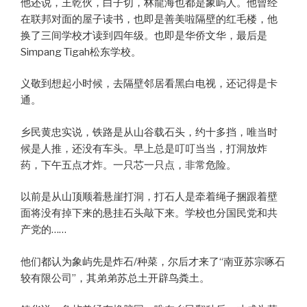
他还说，王乾伙，白子切，林龍海也都是象屿人。他曾经
在联邦对面的屋子读书，也即是善美啦隔壁的红毛楼，他
换了三间学校才读到四年级。也即是华侨文华，最后是
Simpang Tigah松东学校。
义敬到想起小时候，去隔壁邻居看黑白电视，还记得是卡
通。
乡民黄忠实说，铁路是从山谷载石头，约十多挡，唯当时
候是人推，还没有车头。早上总是叮叮当当，打洞放炸
药，下午五点才炸。一只芯一只点，非常危险。
以前是从山顶顺着悬崖打洞，打石人是牵着绳子捆跟着壁
面将没有掉下来的悬挂石头敲下来。学校也分国民党和共
产党的……
他们都认为象屿先是炸石/种菜，尔后才来了“南亚苏宗啄石
较有限公司”，其弟弟苏总土开辟鸟粪土。