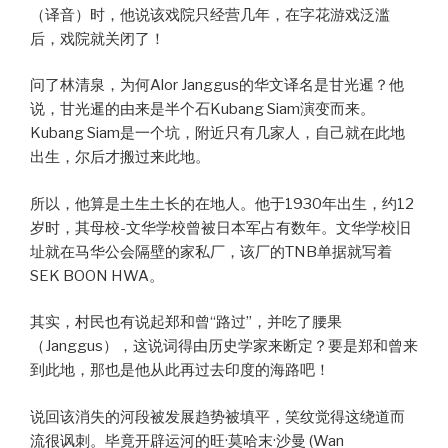
（译音）时，他说该戏院只经营几年，在字花游戏泛滥
后，戏院就关闭了！
问了林清泉，为何Alor Janggus的华文译名是甘光暹？他
说，甘光暹的由来是半个石Kubang Siam演变而来。
Kubang Siam是一个坑，附近只有几家人，自己就在此地
出生，尔后才搬过来此地。
所以，他算是土生土长的在地人。他于1930年出生，约12
岁时，其母校-文华学校曾被日本军占有数年。文华学校旧
址就在马华公会隔壁的家私厂，该厂的TNB单据就写着
SEK BOON HWA。
其实，村民也有说起郑和曾“路过”，并吃了腰果
（Janggus），这说词得由历史学家来断定？要是郑和曾来
到此地，那也是他从此再过去印度的海路吧！
说回该消失的河段被发展趋势被填平，笑纹觉得这绕道而
流很讽刺。毕竟开辟运河的旺·莫哈末·沙曼 (Wan