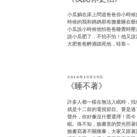
小瓜躺在床上問道爸爸你小時候
時侯的我和媽媽那有膽量睡在爺
小瓜說小時候他怕爸爸睡覺時壓
說小瓜肥了，不怕不怕！他又說
大肥爸爸醉酒踏死他，哇靠～
POSTED
2014年10月29日
ON
《睡不著》
許多人都一樣在無法入眠時，找
就是十二前的電視節目。要是過
聲外，你好像沒什麼選擇！而今
眠。殊不知，臉書里的熒光照著
臉書寫著不關痛癢，大家又跟著