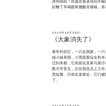
誘和病因！你還在看著我寫牢騷
距離了耳鳴眼疼腰酸背痛咯，恭
POSTED
2014年10月26日
ON
《大象消失了》
童年时的它，一只在我家，一只
姐小妹和我，小黑跟着仙女和羊
迁到米都，它则留在其家与黄仔
数月学英文，尔后我也北上工作
黑短聚。日前在老家处，它们被
了。
POSTED
2014年10月26日