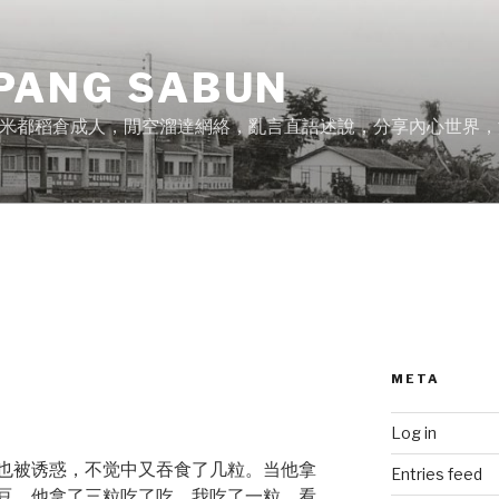
PANG SABUN
米都稻倉成人，閒空溜達網絡，亂言直語述說，分享內心世界，
META
Log in
也被诱惑，不觉中又吞食了几粒。当他拿
Entries feed
豆，他拿了三粒吃了吃，我吃了一粒，看