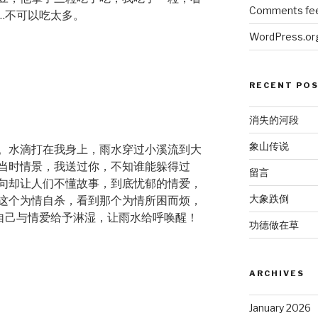
Comments fe
…不可以吃太多。
WordPress.or
RECENT PO
消失的河段
象山传说
。水滴打在我身上，雨水穿过小溪流到大
当时情景，我送过你，不知谁能躲得过
留言
句却让人们不懂故事，到底忧郁的情爱，
大象跌倒
这个为情自杀，看到那个为情所困而烦，
自己与情爱给予淋湿，让雨水给呼唤醒！
功德做在草
ARCHIVES
January 2026