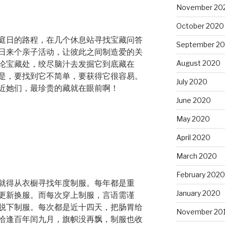
November 20
October 2020
庭日的路程，在几个休息站寻找宝藏问答
September 2
日来个亲子活动，让彼此之间制造爱的关
August 2020
论宝藏处，绞尽脑汁去发掘它到底藏在
是，要找到它不简单，要获得它很容易。
July 2020
近她们，最珍贵的藏就在眼前啊！
June 2020
May 2020
April 2020
March 2020
February 2020
就得从衣橱寻找年度制服。每年都是重
January 2020
更新换服。而每次穿上制服，言语需谨
脱下制服。每次都是近十四天，把肠胃给
November 20
恰逢百年闰九月，旗帜没再飘，制服也收