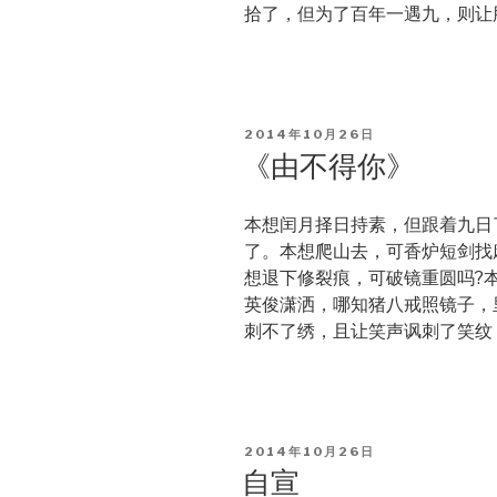
拾了，但为了百年一遇九，则让
POSTED
2014年10月26日
ON
《由不得你》
本想闰月择日持素，但跟着九日
了。本想爬山去，可香炉短剑找
想退下修裂痕，可破镜重圆吗?
英俊潇洒，哪知猪八戒照镜子，
刺不了绣，且让笑声讽刺了笑纹
POSTED
2014年10月26日
ON
自宣