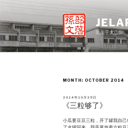
Skip
to
content
JELA
出生于大山腳，
MONTH:
OCTOBER 2014
POSTED
2014年10月29日
ON
《三粒够了》
小瓜要豆豆三粒，开了罐我自己
了水罐回来，我手掌放着六粒豆