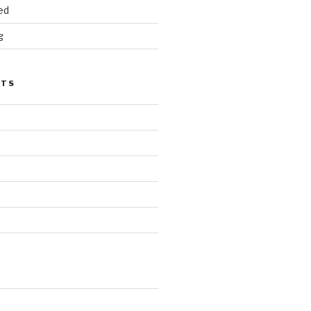
ed
g
STS