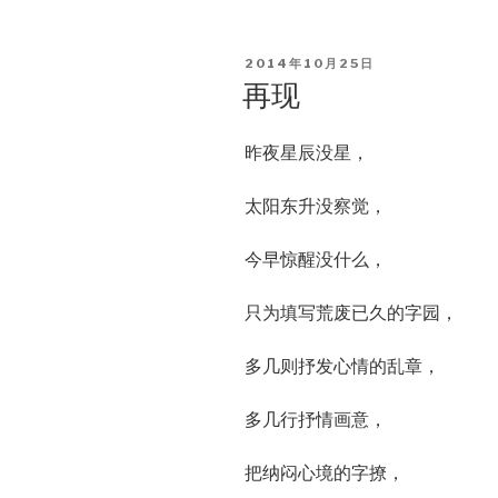
POSTED
2014年10月25日
ON
再现
昨夜星辰没星，
太阳东升没察觉，
今早惊醒没什么，
只为填写荒废已久的字园，
多几则抒发心情的乱章，
多几行抒情画意，
把纳闷心境的字撩，