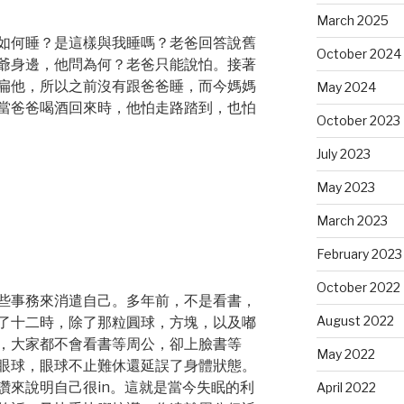
March 2025
如何睡？是這樣與我睡嗎？老爸回答說舊
October 2024
爺身邊，他問為何？老爸只能說怕。接著
扁他，所以之前沒有跟爸爸睡，而今媽媽
May 2024
當爸爸喝酒回來時，他怕走路踏到，也怕
October 2023
July 2023
May 2023
March 2023
February 2023
October 2022
些事務來消遣自己。多年前，不是看書，
August 2022
了十二時，除了那粒圓球，方塊，以及嘟
，大家都不會看書等周公，卻上臉書等
May 2022
眼球，眼球不止難休還延誤了身體狀態。
讚來說明自己很in。這就是當今失眠的利
April 2022