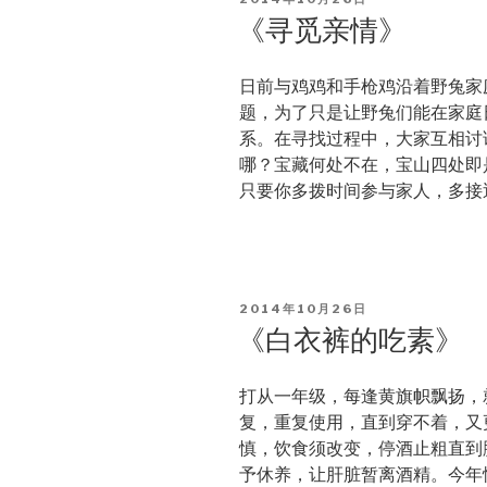
ON
《寻觅亲情》
日前与鸡鸡和手枪鸡沿着野兔家
题，为了只是让野兔们能在家庭
系。在寻找过程中，大家互相讨
哪？宝藏何处不在，宝山四处即
只要你多拨时间参与家人，多接
POSTED
2014年10月26日
ON
《白衣裤的吃素》
打从一年级，每逢黄旗帜飘扬，
复，重复使用，直到穿不着，又
慎，饮食须改变，停酒止粗直到
予休养，让肝脏暂离酒精。今年