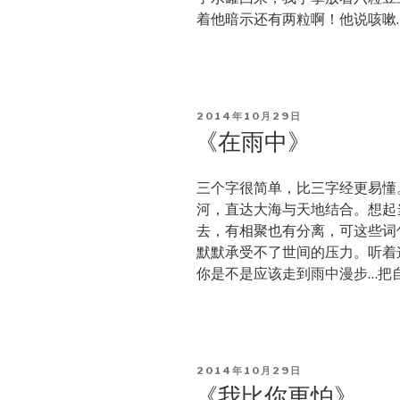
着他暗示还有两粒啊！他说咳嗽
POSTED
2014年10月29日
ON
《在雨中》
三个字很简单，比三字经更易懂
河，直达大海与天地结合。想起
去，有相聚也有分离，可这些词
默默承受不了世间的压力。听着
你是不是应该走到雨中漫步…把
POSTED
2014年10月29日
ON
《我比你更怕》