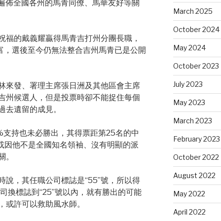
其遍佈全國各州的馬青同僚、馬華友好等關
March 2025
October 2024
祝福的戴義耀贏得馬青吉打州分團長職，
May 2024
順富，選後至今仍無法整合吉州馬青已是公開
October 2023
July 2023
林來發、署理主席張日洲及其他區會主席
吉州候選人，但是投票時卻不能捉住每個
May 2023
過去遺留的成見。
March 2023
%支持也未必勝出，其得票距第25名的中
February 2023
，或因他不是全國知名領袖、沒有明顯的派
關。
October 2022
August 2022
說，其任職公司標誌是“55”號，所以得
司換標誌到“25”號以內，就有勝出的可能
May 2022
，或許可以救助風水師。
April 2022