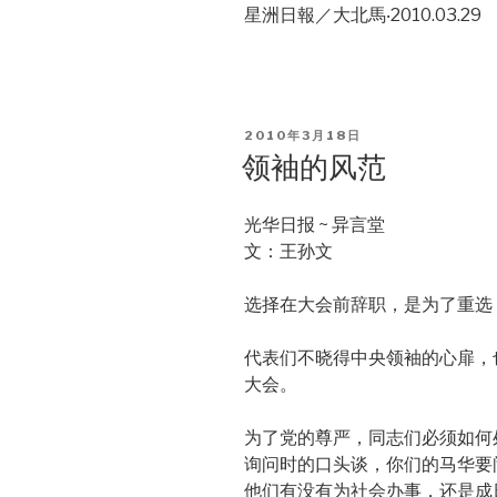
星洲日報／大北馬‧2010.03.29
POSTED
2010年3月18日
ON
领袖的风范
光华日报 ~ 异言堂
文：王孙文
选择在大会前辞职，是为了重选
代表们不晓得中央领袖的心扉，
大会。
为了党的尊严，同志们必须如何
询问时的口头谈，你们的马华要
他们有没有为社会办事，还是成