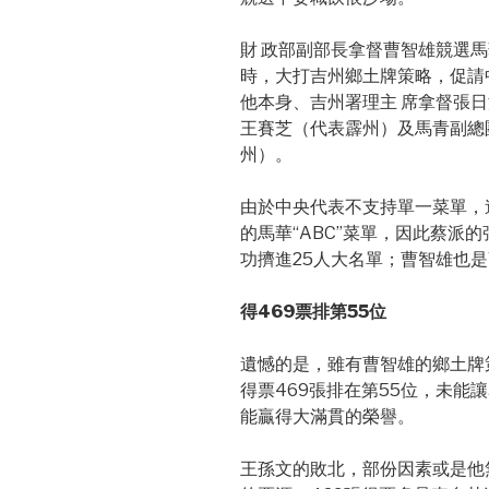
財 政部副部長拿督曹智雄競選
時，大打吉州鄉土牌策略，促請
他本身、吉州署理主 席拿督張
王賽芝（代表霹州）及馬青副總
州）。
由於中央代表不支持單一菜單，
的馬華“ABC”菜單，因此蔡派
功擠進25人大名單；曹智雄也
得469票排第55位
遺憾的是，雖有曹智雄的鄉土牌
得票469張排在第55位，未能
能贏得大滿貫的榮譽。
王孫文的敗北，部份因素或是他無