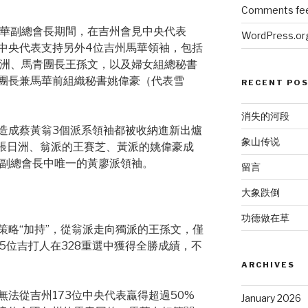
Comments fe
馬華副總會長期間，在吉州會見中央代表
WordPress.or
中央代表支持另外4位吉州馬華領袖，包括
日洲、馬青團長王孫文，以及婦女組總秘書
團長兼馬華前組織秘書姚偉豪（代表雪
RECENT PO
消失的河段
造成蔡黃翁3個派系領袖都被收納進新出爐
象山传说
的張日洲、翁派的王賽芝、黃派的姚偉豪成
是副總會長中唯一的黃廖派領袖。
留言
大象跌倒
功德做在草
策略“加持”，從翁派走向獨派的王孫文，僅
讓5位吉打人在328重選中獲得全勝成績，不
ARCHIVES
法從吉州173位中央代表贏得超過50%
January 2026