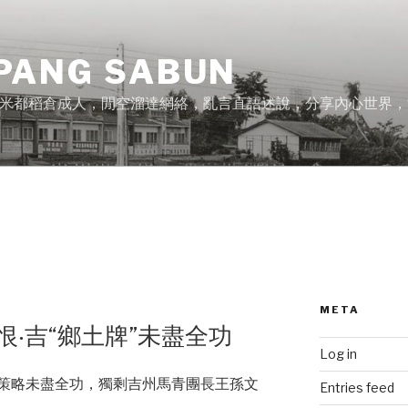
PANG SABUN
米都稻倉成人，閒空溜達網絡，亂言直語述說，分享內心世界，
META
恨‧吉“鄉土牌”未盡全功
Log in
”策略未盡全功，獨剩吉州馬青團長王孫文
Entries feed