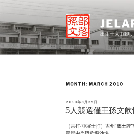
Skip
to
content
JELA
出生于大山腳，
MONTH:
MARCH 2010
POSTED
2010年3月29日
ON
5人競選僅王孫文飲
（吉打‧亞羅士打）吉州“鄉土牌
競選中委職飲恨沙場。