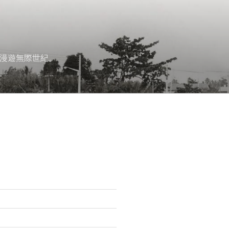
漫遊無際世紀。