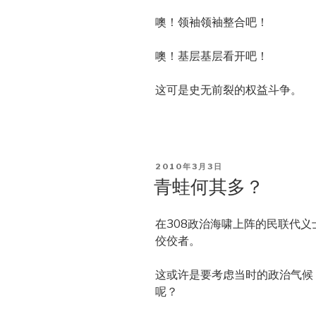
噢！领袖领袖整合吧！
噢！基层基层看开吧！
这可是史无前裂的权益斗争。
POSTED
2010年3月3日
ON
青蛙何其多？
在308政治海啸上阵的民联代
佼佼者。
这或许是要考虑当时的政治气候
呢？