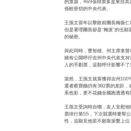
的票源，469張得票多是來自
係較密切的中央代表。
王孫文當年以擊敗前團長梅振仁
但是署理團長卻是“梅派”的伍
的秘密。
與此同時，曹智雄、州主席拿督
雖有公開呼吁吉州中央代表支持
人的手劃票，這類呼吁影響不了
當然，王孫文就算獲得吉州100
選者蔡寶鏹仍有382票的差距
系色彩，更不花錢全國跑透透有
王孫文受詢時自嘲，友人安慰他時
票排行第55，下次競選時要幫公
性，這顯見他若不願靠派繫上位