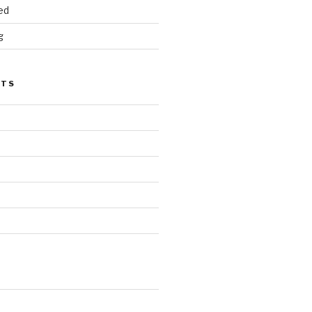
ed
g
STS