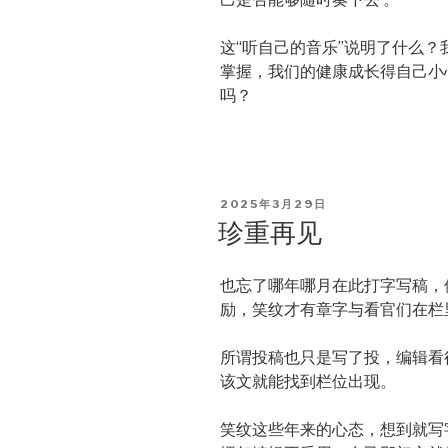
这“听自己的音乐”说明了什么
掌握，我们的健康成长得自己小
吗？
POSTED
2025年3月29日
ON
珍重再见
也忘了哪年哪月在此打字写稿，
励，笑纹才有章字与看官们在栏
所谓投稿也只是写了投，编辑看
该文就能找到栏位出现。
笑纹这些年来的心态，想到就写