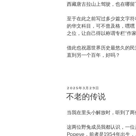
西藏唐古拉山上驾驶，也在哪留
至于在此之前写过多少篇文字符
的华文科目，可不曾及格，嘿嘿
之位，让自己得以称谓专栏“作家
借此也祝愿世界历史最悠久的民
直到另一个百年，好吗？
POSTED
2025年3月29日
ON
不老的传说
当我在里头小解放时，听到了两
这两位野兔成员我都认识，一位是
Popeye，前者是1954年出生