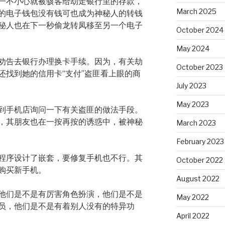
一不小心就被骇客给劫走银行里的存款，
March 2025
的电子钱包没有钱可也成为神秘人的转钱
秘人也在下一秒偷龙转凤移至另一个电子
October 2024
May 2024
劝告去银行办理换卡手续。因为，有关劫
October 2023
还找到她的信用卡“支付”盗匪看上眼的商
July 2023
May 2023
到手机店询问一下有关盗匪的做法手段。
，其朋友也在一按再按的诱惑中，被神秘
March 2023
February 2023
程序设计了嵌套，要修复手机也不行。其
October 2022
购买新手机。
August 2022
他们是不是有厉害角色扮演，他们是不是
May 2022
员，他们是不是有着别人没有的特异功
April 2022