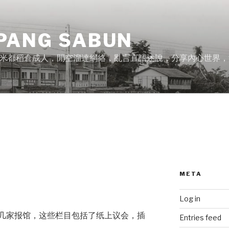
PANG SABUN
米都稻倉成人，閒空溜達網絡，亂言直語述說，分享內心世界，
META
Log in
几家报馆，这些栏目包括了纸上议会，插
Entries feed