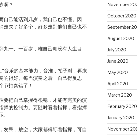
November 20
岁啊？
October 2020
而自己能活到几岁，我自己也不懂。因
悄走失了好多个，好多走到他们自己也不
September 2
August 2020
到九十、一百岁，唯自己却没有人生目
July 2020
June 2020
…“音乐的基本能力，音准，拍子对，再来
May 2020
奏响得好。每当演奏之后，自己得反思一
April 2020
个节拍奏错了！
March 2020
话要把自己掌握得很稳，才能有完美的演
February 2020
指挥的控制力。要随时看着指挥，看指挥
示。
January 2020
November 20
，发呆，放空，大家都得盯着指挥，可自