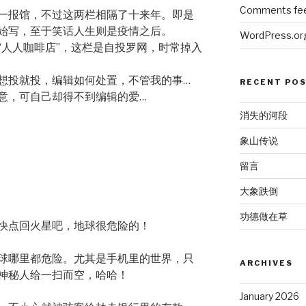
Comments fe
一报馆，不过这两栏相隔了十来年。即是
始写，至于笑话人生则是疫情之后。
WordPress.or
“人人咖啡店”，这栏是自投罗网，时常掉入
想投就投，编辑如何处置，不管我的事…
RECENT PO
意，可自己却得不到编辑的爱…
消失的河段
象山传说
留言
大象跌倒
功德做在草
快点回火星吧，地球很危险的！
球哪里都危险。尤其是手机里的世界，只
ARCHIVES
神秘人给一扫而空，哈哈！
January 2026