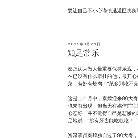
要让自己不小心谨慎逃避匪夷所
POSTED
2025年3月29日
ON
知足常乐
秦煌认为做人最重要保持乐观，
在已没有什么牵挂的他，最开心
菜，有虾有烧肉：“菜多到吃不完
这是上个月中，秦煌迎来80大
也未有出现，但当天有媒体前往
心态好，并不觉得自己是悲惨的
足地说：“趁有牙齿能吃就吃！”
资深演员秦煌独自过了80大寿，