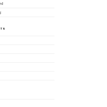
ed
g
STS