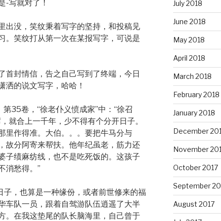
是-写就对了！
July 2018
June 2018
里出没，笑纹秉着写字的坚持，和投稿见
习。笑纹打从第一次在某报写字，可说是
May 2018
April 2018
了首封情信，告之自己写到了终端，今日
March 2018
潇洒的说文写字，哈哈！
February 2018
第35卷，“徐老仆义愤成家”中：“徐召
January 2018
席，就合上一千年，少不得有个分开日子。
December 20
那里作得准。大伯。。。要把牛马分与
，故分阿寄来帮扶。他年纪虽老，筋力还
November 20
婆子绩麻纺线，也不是吃死饭的。这孩子
October 2017
不消愁得。”
September 20
些日子，也算是一种缘份，或者前世修来的福
华车队一员，跟着自驾游队伍逍遥了大半
August 2017
方。在我这垫尾的队长脑海里，自己曾于