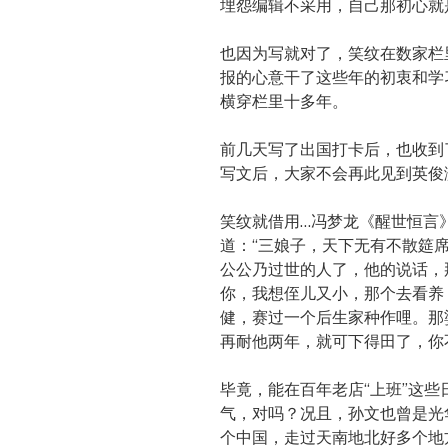
埋怨编辑不采用，自己那初心就
也因为写就对了，笑纹在数家栏
报的心意干了这些年的初衷和学
横穿栏里十多年。
前几天写了出国打卡后，也收到
写文后，大家不会再此见到英俊
笑纹就借用…冯梦龙《醒世恒言》
道：“三娘子，天下无有不散筵
公公乃过世的人了，他的说话，
你，我想侄儿又小，那个去看养
健，赛过一个后生家种作哩。那
再耐他两年，就可下得田了，你
毕竟，能在百年老店“上班”这
气，对吗？况且，孙文也曾是光
个中国，走过天南地北好多个地