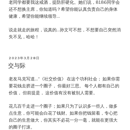
老同学都要我这戒酒，提防肝硬化。她们说，8186同学会
还不想换主席，你知道吗？希望你能认真负责自己的身体
健康，希望你能继续领导…
说走就走的旅程，说真的…孙文可不想，不想要自己突然消
失不见，哈哈！
POSTED
2023年3月28日
ON
交与际
老友马克写道…“《社交价值》 在这个功利社会； 如果你需
要花钱去挤进一个圈子， 你最好三思。 每个人都有自己的
价值， 但前提是， 这价值有没有被别人需要。
花几百千走进一个圈子；如果只为了认识多一些人，做多
点生意，你可能会白花了钱财。如果你把钱留着，专心把
自己的生意做大，你其实不必花一分一毫，就能在更强大
的圈子打滚。