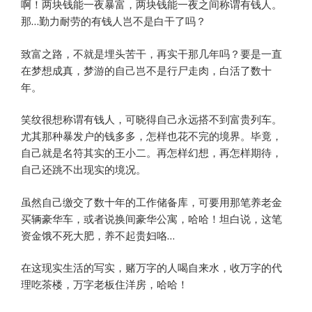
啊！两块钱能一夜暴富，两块钱能一夜之间称谓有钱人。
那…勤力耐劳的有钱人岂不是白干了吗？
致富之路，不就是埋头苦干，再实干那几年吗？要是一直
在梦想成真，梦游的自己岂不是行尸走肉，白活了数十
年。
笑纹很想称谓有钱人，可晓得自己永远搭不到富贵列车。
尤其那种暴发户的钱多多，怎样也花不完的境界。毕竟，
自己就是名符其实的王小二。再怎样幻想，再怎样期待，
自己还跳不出现实的境况。
虽然自己缴交了数十年的工作储备库，可要用那笔养老金
买辆豪华车，或者说换间豪华公寓，哈哈！坦白说，这笔
资金饿不死大肥，养不起贵妇咯…
在这现实生活的写实，赌万字的人喝自来水，收万字的代
理吃茶楼，万字老板住洋房，哈哈！