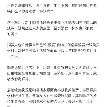
当你走进咖啡店，叫了食物，坐了下来，咖啡仔来问你要
喝什么？你会消费一杯水吗？
这一杯水，对于咖啡店经验者重要吗？笔者倒觉得自己的
观点，既然坐在人家的店里，至少消费一杯水也不浪费，
对吗？
消费人也许觉得自己已经“消费”食物，何必再浪费金钱购买
饮料，对吧？可每间店铺的面食小贩，与咖啡经营者往往
不同人。
咖啡店铺经营者租下了店铺，用金钱来提升店面装修，再
出租摊位给咖喱面，福建面，经济饭，爪哇面和青鱼，或
者煮炒海鲜等。
店铺经营状况是咖啡店家跟面食小贩收摊位费，自己再卖
饮料维持生意。曾听友人在封城管制期间，其咖啡店的摊
位生意兴隆，可咖啡水生意差强人意，每月亏损了几千