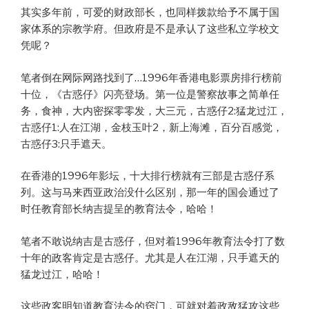
其实多年前，可爱的财政部长，也同样拨款给予不属于国
家体系的宗教学府。但政府是不是承认了这些私立学校文
凭呢？
笔者倒在网际网路找到了…1996年香港电影票房排行榜前
十位，《古惑仔》闪亮登场。第一位是警察故事之简单任
务，食神，大内密探零零发，大三元，古惑仔2:猛龙过江，
古惑仔1:人在江湖，金枝玉叶2，新上海滩，百分百感觉，
古惑仔3:只手遮天。
在香港的1996年影坛，十大排行榜就有三部是古惑仔系
列。这与马来西亚政治没什么区别，那一年的国会通过了
时任教育部长纳吉提呈的教育法令，哈哈！
笔者不敢说纳吉是古惑仔，但对着1996年教育法令打了数
十年的政客肯定是古惑仔。尤其是人在江湖，只手遮天的
猛龙过江，哈哈！
这些政客明知道教育法令的窍门，可就对着政敌猛攻这些