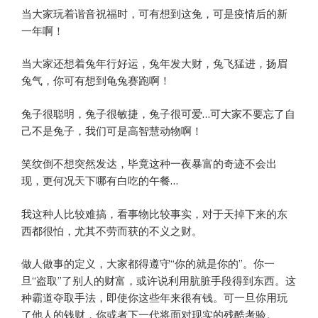
当大家玩着谐音祝福时，可有想到这兔，可是疫情后的新
一年啊！
当大家还想着兔年行好运，兔年发大财，兔飞猛进，扬眉
兔气，你可有想到龟兔赛跑啊！
兔子很聪明，兔子很敏捷，兔子很可爱…可大家不要忘了自
己不是兔子，我们可是高智慧动物啊！
笑纹倒不想突然发达，毕竟这种一夜暴富的奇迹不会出
现，更何况天下哪有白吃的午餐…
我这种人比较难搞，看事物比较事实，对于天掉下来的东
西都很怕，尤其不劳而获的不义之财。
做人做事的定义，大家都得遵守“你的就是你的”。你一
旦“盗取”了别人的财富，或许说利用肮脏手段得到东西。这
种霸道夺取手法，即使你这些年来很有钱。可一旦你用玩
了他人的钱财，你或者下一代将面对现实的残酷考验。