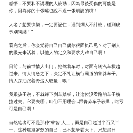
感悟：不要和不講理的人較勁，因為最後受傷的可能是
你，因為你的十張嘴也說不過一張胡說的嘴！
人老了想要快樂，一定要記住：遇到爛人不計較，碰到破
事別糾纏！”
看完之后，你会觉得自己自己偶尔很固执己见？对于别人
的眼光来活着，以他人的定义和要求为难自己啊！
日前，与前世情人出门，她驾着车时，对面有辆汽车横越
过来。情人情急之下，决定不礼让横行霸道的鲁莽车子。
情人踩油跟着野蛮人较量，唉！
我跟孩子说，不就踩下刹车踏板，让这位没看路的车子横
撞过去。它要去哪，咱们不用理会…跟鲁莽车子较量，吃亏
可是自己啊！
当然笔者可不是那种”睿智”人士，而是自己超过半百又半
十。这种尴尬岁数的自己，已不想争霸天下。只想混日