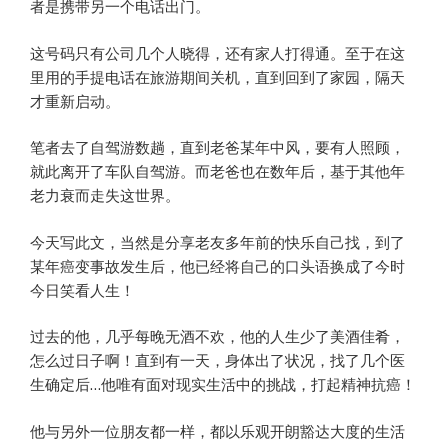
者是携带另一个电话出门。
这号码只有公司几个人晓得，还有家人打得通。至于在这
里用的手提电话在旅游期间关机，直到回到了家园，隔天
才重新启动。
笔者去了自驾游数趟，直到老爸某年中风，要有人照顾，
就此离开了车队自驾游。而老爸也在数年后，基于其他年
老力衰而走失这世界。
今天写此文，当然是分享老友多年前的快乐自己找，到了
某年癌变事故发生后，他已经将自己的口头语换成了今时
今日笑看人生！
过去的他，几乎每晚无酒不欢，他的人生少了美酒佳肴，
怎么过日子啊！直到有一天，身体出了状况，找了几个医
生确定后…他唯有面对现实生活中的挑战，打起精神抗癌！
他与另外一位朋友都一样，都以乐观开朗豁达大度的生活