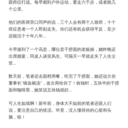
跟癌症打战。每早都到户外运动，要走六千步，或者跑几
个公里。
他们的医师异口同声的说，三个人会有两个人致癌，十个
癌症患者一个人即刻走失。你们还有机会获得平反，至少
还能活个十年八年…
今早接到了一个讯息，哪位卖干捞面的老板娘，她昨晚还
出席婚宴，同桌人谈笑风生。可隔天一早就走失了人生尘
世…
数天前，笔者还去面档用餐，吃完了干捞面，她还说欠你
董事长“猪血碗汤”，改次再给你了！收钱时，五块半的干捞
面和咖啡黑，她笑说五块钱就好…
可人生如戏啊！新年前，身体大不如前的笔者还跟人们
说，要注意自己的状况。毕竟，没人懂得你的心脏和头
脑，唉！