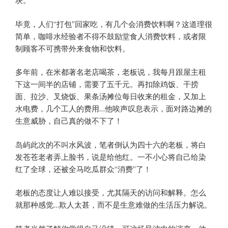
块。
毕竟，人们“打包”回家吃，有几个会消费饮料啊？这道理很
简单，咖啡水经验者不得不鼓励堂食人消费饮料，或者限
制顾客不可携带外来食物和饮料。
多年前，在米都著名老店喝茶，老板说，我每月跟屋主租
下这一间半的店铺，需要了五千元。再扣除鸡饭、干捞
面、拉沙、叉烧饭、果条汤摊位每日收来的租金，又加上
水电费，几个工人的费用…他唉声叹息表示，面对路边摊的
生意威胁，自己真的做不下了！
岛屿此次的不叫水风波，笔者倒认为四十六的老板，将白
发苍苍老者弄上脸书，说是给他红。一不小心将自己给染
红了全球，还被全马吃瓜群众“消费”了！
老板的态度让人难以接受，尤其隔天的访问和解释。怎么
就那种感觉…欺人太甚，而不是生意难做的生活压力解说。