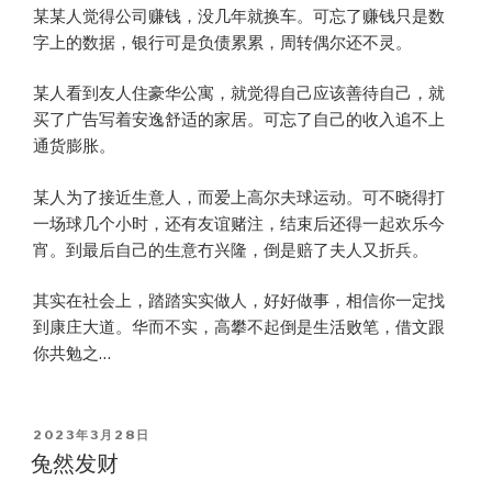
某某人觉得公司赚钱，没几年就换车。可忘了赚钱只是数
字上的数据，银行可是负债累累，周转偶尔还不灵。
某人看到友人住豪华公寓，就觉得自己应该善待自己，就
买了广告写着安逸舒适的家居。可忘了自己的收入追不上
通货膨胀。
某人为了接近生意人，而爱上高尔夫球运动。可不晓得打
一场球几个小时，还有友谊赌注，结束后还得一起欢乐今
宵。到最后自己的生意冇兴隆，倒是赔了夫人又折兵。
其实在社会上，踏踏实实做人，好好做事，相信你一定找
到康庄大道。华而不实，高攀不起倒是生活败笔，借文跟
你共勉之…
POSTED
2023年3月28日
ON
兔然发财