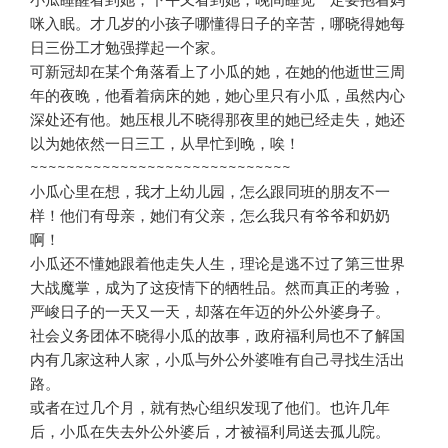
小瓜睡醒看到她，下午又看到她，晚间睡觉一定要抱着妈
咪入眠。才几岁的小孩子哪懂得日子的辛苦，哪晓得她每
日三份工才勉强撑起一个家。
可新冠却在某个角落看上了小瓜的她，在她的他逝世三周
年的夜晚，他看着病床的她，她心里只有小瓜，虽然内心
深处还有他。她压根儿不晓得那夜里的她已经走失，她还
以为她依然一日三工，从早忙到晚，唉！
~~~~~~~~~~~~~~~~~~~~~~~~~~~~~
小瓜心里在想，我才上幼儿园，怎么跟同班的朋友不一
样！他们有母亲，她们有父亲，怎么我只有爷爷和奶奶
啊！
小瓜还不懂她跟着他走失人生，理论是逃不过了第三世界
大战魔掌，成为了这疫情下的牺牲品。然而真正的考验，
严峻日子的一天又一天，却落在年迈的外公外婆身子。
社会义务团体不晓得小瓜的故事，政府福利局也不了解国
内有几家这种人家，小瓜与外公外婆唯有自己寻找生活出
路。
或者在过几个月，就有热心组织发现了他们。也许几年
后，小瓜在失去外公外婆后，才被福利局送去孤儿院。