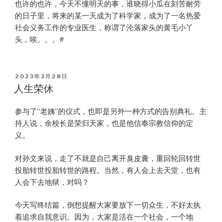
也许的也许，今天不懂明天的事，谁晓得小瓜在刻苦耐劳
的日子里，将来的某一天成为了科学家，成为了一名热爱
社会义务工作的专业医生，称谓了沦落家头的黄毛小丫
头，唉。。。#
POSTED
2023年3月28日
ON
人生荣休
参与了“老姨”的仪式，也即是另外一种方式的告别典礼。主
持人说，余校长是荣归天家，也是他信奉宗教信仰的定
义。
对孙文来说，走了不就是自己离开臭皮囊，重回轮回转世
投胎转世投胎转世的路程。当然，有人会上去天堂，也有
人会下去地狱，对吗？
今天写终结篇，倒想提醒大家要放下一切众生，不好太执
着追求自我意识。因为，大家是活在一个社会，一个地