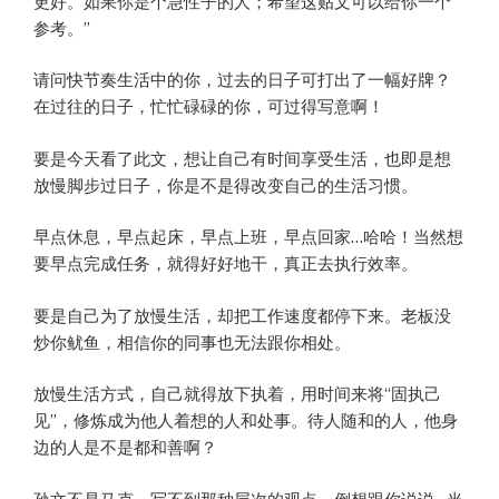
更好。如果你是个急性子的人；希望这贴文可以给你一个
参考。”
请问快节奏生活中的你，过去的日子可打出了一幅好牌？
在过往的日子，忙忙碌碌的你，可过得写意啊！
要是今天看了此文，想让自己有时间享受生活，也即是想
放慢脚步过日子，你是不是得改变自己的生活习惯。
早点休息，早点起床，早点上班，早点回家…哈哈！当然想
要早点完成任务，就得好好地干，真正去执行效率。
要是自己为了放慢生活，却把工作速度都停下来。老板没
炒你鱿鱼，相信你的同事也无法跟你相处。
放慢生活方式，自己就得放下执着，用时间来将“固执己
见”，修炼成为他人着想的人和处事。待人随和的人，他身
边的人是不是都和善啊？