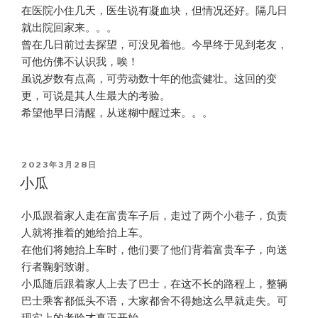
在医院小住几天，医生说有凝血块，但情况还好。隔几日
就出院回家来。。。
曾在几日前过去探望，可没见着他。今早终于见到老友，
可他仿佛不认识我，唉！
虽说岁数有点高，可劳动数十年的他蛮健壮。这回的变
更，可说是其人生最大的考验。
希望他早日清醒，从迷糊中醒过来。。。
POSTED
2023年3月28日
ON
小瓜
小瓜跟着家人走在富贵车子后，走过了两个小巷子，负责
人就将推着的她给抬上车。
在他们将她抬上车时，他们要了他们背着富贵车子，向送
行者鞠躬致谢。
小瓜随后跟着家人上去了巴士，在这不长的路程上，整辆
巴士乘客都低头不语，大家都舍不得她这么早就走失。可