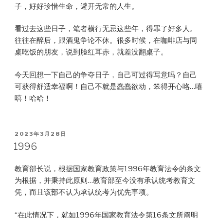
子，好好珍惜生命，避开无常的人生。
看过去这些日子，笔者横行无忌这些年，得罪了好多人。
往往在醉后，跟酒鬼争论不休。很多时候，在咖啡店与同
桌吃饭的朋友，说到脸红耳赤，就差没翻桌子。
今天回想一下自己的争夺日子，自己可过得写意吗？自己
可获得舒适幸福啊！自己不就是蠢蠢欲动，笨得开心咯…嘻
嘻！哈哈！
POSTED
2023年3月28日
ON
1996
教育部长说，根据国家教育政策与1996年教育法令的条文
为根据，并秉持此原则…教育部至今没有承认统考教育文
凭，而且该部不认为承认统考为优先事项。
“在此情况下，就如1996年国家教育法令第16条文所阐明