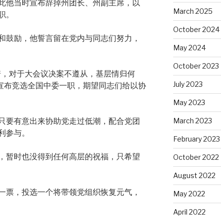
此他当时宣布辞掉州团长、州副主席，以
March 2025
职。
October 2024
和鼓励，他誓言留在党内与同志们努力，
May 2024
October 2023
诺，对于大会议决案不遵从，基层情归何
July 2023
式宣布竞选全国中委一职，期望同志们给以协
May 2023
March 2023
只要有意出来协助党走过低潮，配合党团
利参与。
February 2023
，暂时也没得到任何高层的祝福，只希望
October 2022
August 2022
一票，投选一个将带领党组织恢复元气，
May 2022
April 2022