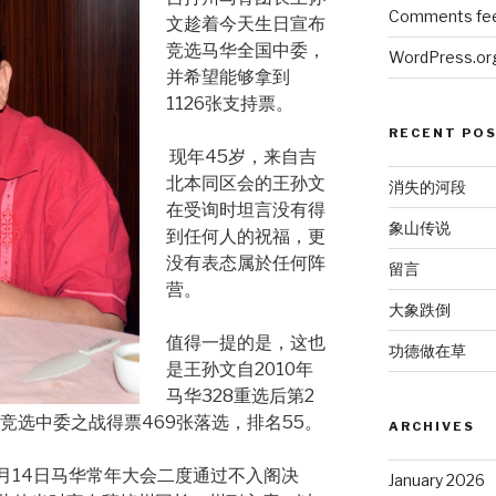
Comments fe
文趁着今天生日宣布
竞选马华全国中委，
WordPress.or
并希望能够拿到
1126张支持票。
RECENT PO
现年45岁，来自吉
北本同区会的王孙文
消失的河段
在受询时坦言没有得
象山传说
到任何人的祝福，更
没有表态属於任何阵
留言
营。
大象跌倒
值得一提的是，这也
功德做在草
是王孙文自2010年
马华328重选后第2
竞选中委之战得票469张落选，排名55。
ARCHIVES
5月14日马华常年大会二度通过不入阁决
January 2026