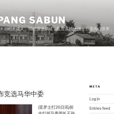
PANG SABUN
米都稻倉成人，閒空溜達網絡，亂言直語述說，分享內心世界，
3
META
宣布竞选马华中委
Log in
(亚罗士打26日讯)前
Entries feed
吉打州马青团长王孙