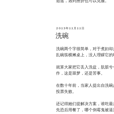
逍遥，遇到挫折也可以克服。
POSTED
2013年11月11日
ON
洗碗
洗碗两个字很简单，对于煮妇却
乱碗筷横摊桌上，没人理睬它的
就算大家把它丢入洗盆，肮脏兮
作，这是噩梦，还是苦事。
在数十年前，当家人提出自洗碗
投票失败。
还记得她们提解决方案，谁吃最
先恐后用餐了，哪个倒霉鬼被逼