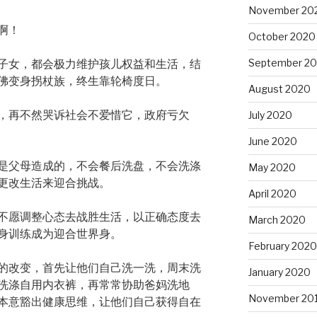
November 20
啊！
October 2020
September 2
子女，都会极力维护孩儿权益和生活，结
佛变身拐杖族，终生靠轮椅度日。
August 2020
，再不然哭诉社会不爱惜它，政府亏欠
July 2020
June 2020
是父母造成的，不会餐后洗盘，不会洗涤
May 2020
更改生活来迎合挑战。
April 2020
不愿调整心态去战胜生活，以正确态度去
March 2020
身训练成为迎合世界身。
February 2020
的改变，首先让他们自己洗一洗，周末洗
January 2020
洗涤自用内衣裤，再常常协助爸妈洗地
November 20
本意豁出健康思维，让他们自己获得自在