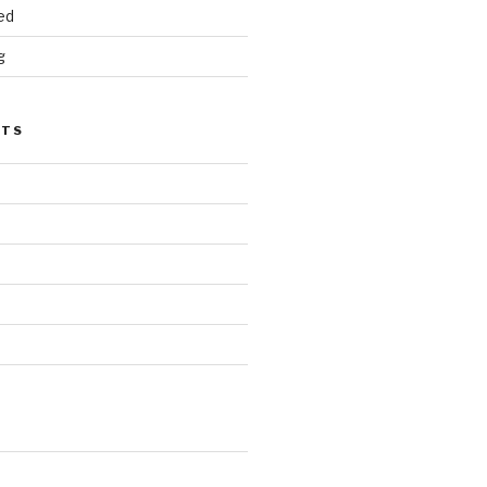
ed
g
STS