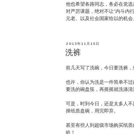
他也希望各路同志，务必在党选
对严厉课题，绝对不让“内斗内
元老、以及社会国家给以的机会
POSTED
2013年11月15日
ON
洗裤
前几天写了洗碗，今日要洗裤，
也许，你认为洗是一件简单不过
要洗的碗盘筷，再摇摇就洗涤清
可是，时到今日，还是太多人不
择纸质盘碗，用完即弃。
甚至有些人到超级市场购买纸质
哈！