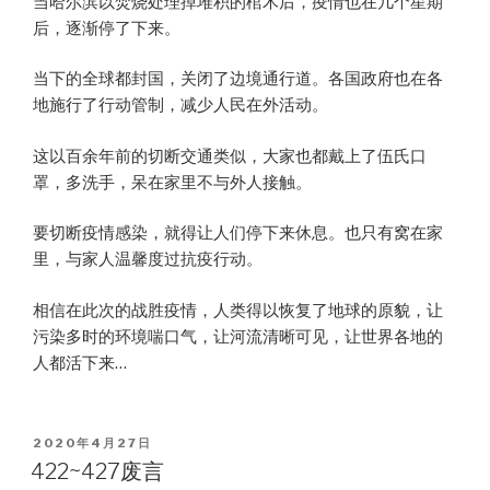
当哈尔滨以焚烧处理掉堆积的棺木后，疫情也在几个星期
后，逐渐停了下来。
当下的全球都封国，关闭了边境通行道。各国政府也在各
地施行了行动管制，减少人民在外活动。
这以百余年前的切断交通类似，大家也都戴上了伍氏口
罩，多洗手，呆在家里不与外人接触。
要切断疫情感染，就得让人们停下来休息。也只有窝在家
里，与家人温馨度过抗疫行动。
相信在此次的战胜疫情，人类得以恢复了地球的原貌，让
污染多时的环境喘口气，让河流清晰可见，让世界各地的
人都活下来…
POSTED
2020年4月27日
ON
422~427废言