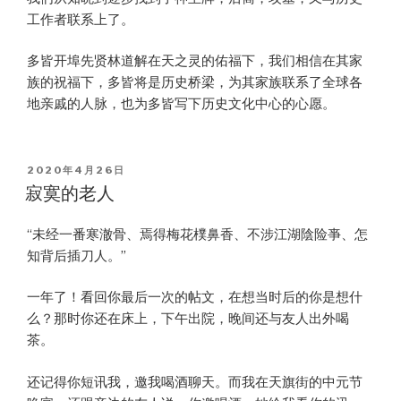
工作者联系上了。
多皆开埠先贤林道解在天之灵的佑福下，我们相信在其家
族的祝福下，多皆将是历史桥梁，为其家族联系了全球各
地亲戚的人脉，也为多皆写下历史文化中心的心愿。
POSTED
2020年4月26日
ON
寂寞的老人
“未经一番寒澈骨、焉得梅花樸鼻香、不涉江湖陰险亊、怎
知背后插刀人。”
一年了！看回你最后一次的帖文，在想当时后的你是想什
么？那时你还在床上，下午出院，晚间还与友人出外喝
茶。
还记得你短讯我，邀我喝酒聊天。而我在天旗街的中元节