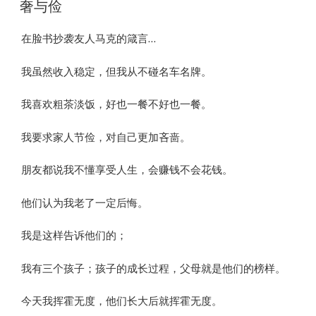
ON
奢与俭
在脸书抄袭友人马克的箴言…
我虽然收入稳定，但我从不碰名车名牌。
我喜欢粗茶淡饭，好也一餐不好也一餐。
我要求家人节俭，对自己更加吝啬。
朋友都说我不懂享受人生，会赚钱不会花钱。
他们认为我老了一定后悔。
我是这样告诉他们的；
我有三个孩子；孩子的成长过程，父母就是他们的榜样。
今天我挥霍无度，他们长大后就挥霍无度。