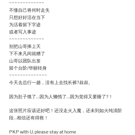
~~~~~~~~~~~~~
不懂自己将何时走失
只想好好活在当下
为活着留下字迹
或者写入事迹
~~~~~~~~~~~~~
别把山哥捧上天
下不来凡间就糟了
山哥以团队出发
留个台阶/华丽转身
~~~~~~~~~~~~~~
今天去总行一趟，没有上去找长裤?叔叔。
因为肚子饿了…因为人懒惰了…因为觉得又要睡了?！
这张照片应该还好吧！还没走火入魔，还未到如火纯清阶
段…相信还有得救！
PKP with U, please stay at home