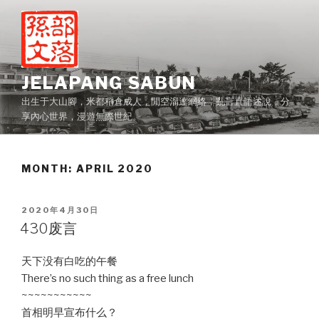
Skip
to
content
JELAPANG SABUN
出生于大山腳，米都稻倉成人，閒空溜達網絡，亂言直語述說，分
享內心世界，漫遊無際世紀。
MONTH:
APRIL 2020
POSTED
2020年4月30日
ON
430废言
天下没有白吃的午餐
There’s no such thing as a free lunch
~~~~~~~~~~~
首相明早宣布什么？