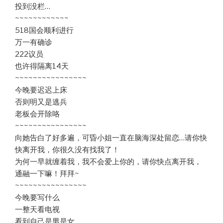
投到没栏…
~~~~~~~~~~~~
518国会顺利进行
万一有确诊
222议员
也许得隔离14天
~~~~~~~~~~~~~~~~
今晚要迟迟上床
否则明又是逃兵
老板会开除咯
~~~~~~~~~~~~~~~~
向她告白了好多遍，可昏小姐一直在脑海深处留恋…请你快
快离开我，你很久没有找我了！
为何一早就缠着我，我不会爱上你的，请你快点离开我，
通融一下嘛！拜拜~
~~~~~~~~~~~~~~~~
今晚要写什么
一整天看电视
看到自己是男是女