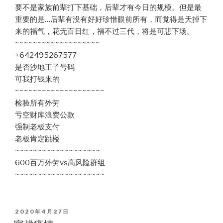
要不是家族前辈打下基础，后辈才有今日的规模。但是最
重要的是…后辈有没有好好珍惜眼前所有，而觉得是天掉下
来的福气，花无百日红，福不过三代，将是可悲下场。
~~~~~~~~~~~~~~~~~~~
+642495267577
是否沙地王子号码
可我打钱来的
~~~~~~~~~~~~~~~~~~~~
检验所有外劳
亏空财库浪费公款
强制老板支付
老板肯定跳楼
~~~~~~~~~~~~~~~~~~~
600百万外劳vs高风险群组
~~~~~~~~~~~~~~~~~~~~
POSTED
2020年4月27日
ON