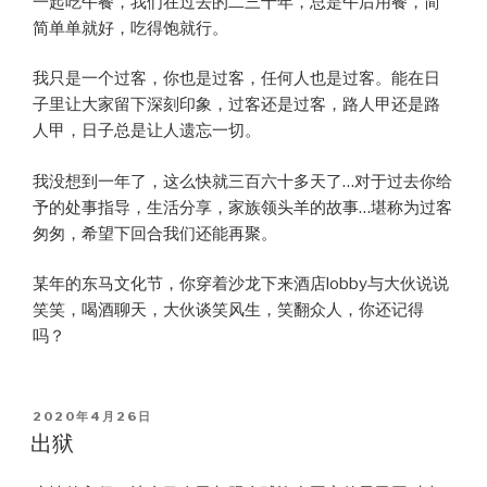
一起吃午餐，我们在过去的二三十年，总是午后用餐，简
简单单就好，吃得饱就行。
我只是一个过客，你也是过客，任何人也是过客。能在日
子里让大家留下深刻印象，过客还是过客，路人甲还是路
人甲，日子总是让人遗忘一切。
我没想到一年了，这么快就三百六十多天了…对于过去你给
予的处事指导，生活分享，家族领头羊的故事…堪称为过客
匆匆，希望下回合我们还能再聚。
某年的东马文化节，你穿着沙龙下来酒店lobby与大伙说说
笑笑，喝酒聊天，大伙谈笑风生，笑翻众人，你还记得
吗？
POSTED
2020年4月26日
ON
出狱