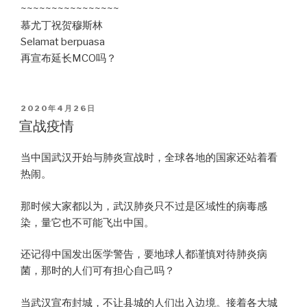
~~~~~~~~~~~~~~~~
慕尤丁祝贺穆斯林
Selamat berpuasa
再宣布延长MCO吗？
POSTED
2020年4月26日
ON
宣战疫情
当中国武汉开始与肺炎宣战时，全球各地的国家还站着看
热闹。
那时候大家都以为，武汉肺炎只不过是区域性的病毒感
染，量它也不可能飞出中国。
还记得中国发出医学警告，要地球人都谨慎对待肺炎病
菌，那时的人们可有担心自己吗？
当武汉宣布封城，不让县城的人们出入边境。接着各大城