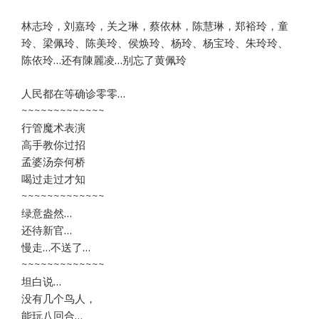
林志玲，刘嘉玲，关之琳，蔡依林，陈慧琳，郑裕玲，童
玲、梁佩玲、陈美玲、侯焕玲、杨玲、杨宝玲、朱玲玲、
陈依玲…还有陳麗凌…别忘了黄佩玲
人民都在等确诊零零…
~~~~~~~~~~~~~
行管魔术表演
高手教你过招
孟婆汤奈何桥
喝过走过才知
~~~~~~~~~~~~~
绿意盎然…
还待新官…
慢走…不送了…
~~~~~~~~~~~~~
坦白说…
没有几个鸟人，
能玩八回合…