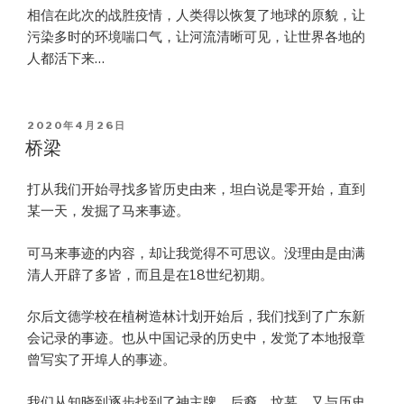
相信在此次的战胜疫情，人类得以恢复了地球的原貌，让
污染多时的环境喘口气，让河流清晰可见，让世界各地的
人都活下来…
POSTED
2020年4月26日
ON
桥梁
打从我们开始寻找多皆历史由来，坦白说是零开始，直到
某一天，发掘了马来事迹。
可马来事迹的内容，却让我觉得不可思议。没理由是由满
清人开辟了多皆，而且是在18世纪初期。
尔后文德学校在植树造林计划开始后，我们找到了广东新
会记录的事迹。也从中国记录的历史中，发觉了本地报章
曾写实了开埠人的事迹。
我们从知晓到逐步找到了神主牌，后裔，坟墓，又与历史