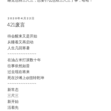
睡觉也得三尺三，想要什么也在三尺三了事，哈哈！
POSTED
2020年4月22日
ON
421废言
待会醒来又是开始
从睡着又再启动
人生几回寒暑
~~~~~~~~~~~~~
在油占米打滚数十年
往事依然如昔
过去现在将来
死在沙滩上@扭转乾坤
~~~~~~~~~~~~~
新常态
三尺三
新开始
活着先