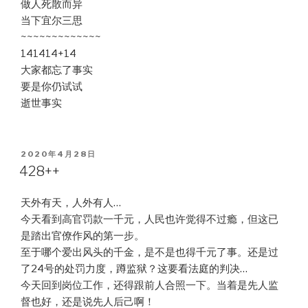
做人死散而异
当下宜尔三思
~~~~~~~~~~~~~
141414+14
大家都忘了事实
要是你仍试试
逝世事实
POSTED
2020年4月28日
ON
428++
天外有天，人外有人…
今天看到高官罚款一千元，人民也许觉得不过瘾，但这已
是踏出官僚作风的第一步。
至于哪个爱出风头的千金，是不是也得千元了事。还是过
了24号的处罚力度，蹲监狱？这要看法庭的判决…
今天回到岗位工作，还得跟前人合照一下。当着是先人监
督也好，还是说先人后己啊！