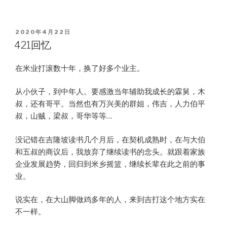
POSTED
2020年4月22日
ON
421回忆
在米业打滚数十年，换了好多个业主。
从小伙子，到中年人。要感激当年辅助我成长的霖舅，木
叔，还有哥平。当然也有万兴美的群姐，伟吉，人力伯平
叔，山贼，梁叔，哥华等等…
没记错在吉隆坡读书几个月后，在契机成熟时，在与大伯
和五叔的商议后，我放弃了继续读书的念头。就跟着家族
企业发展趋势，回归到米乡摇篮，继续长辈在此之前的事
业。
说实在，在大山脚做鸡多年的人，来到吉打这个地方实在
不一样。