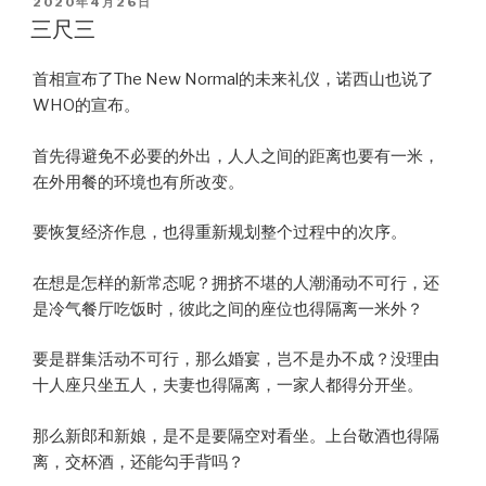
POSTED
2020年4月26日
ON
三尺三
首相宣布了The New Normal的未来礼仪，诺西山也说了
WHO的宣布。
首先得避免不必要的外出，人人之间的距离也要有一米，
在外用餐的环境也有所改变。
要恢复经济作息，也得重新规划整个过程中的次序。
在想是怎样的新常态呢？拥挤不堪的人潮涌动不可行，还
是冷气餐厅吃饭时，彼此之间的座位也得隔离一米外？
要是群集活动不可行，那么婚宴，岂不是办不成？没理由
十人座只坐五人，夫妻也得隔离，一家人都得分开坐。
那么新郎和新娘，是不是要隔空对看坐。上台敬酒也得隔
离，交杯酒，还能勾手背吗？