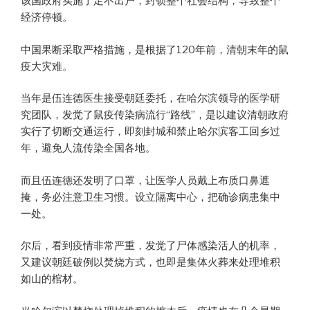
该国政府实施了足不出户，封锁整个社会结构，导致整个
经济停顿。
中国果断采取严格措施，是根据了120年前，清朝末年的鼠
疫大灾难。
当年是伍连德医生接受朝廷委托，在哈尔滨领导的医学研
究团队，发觉了鼠疫传染病流行“路线”，是以建议清朝政府
实行了切断交通运行，即刻封城和禁止哈尔滨客工回乡过
年，避免人流传染全国各地。
而且伍连德还发明了口罩，让医学人员戴上布质口鼻遮
掩，务必注意卫生习惯。设立隔离中心，把确诊病患集中
一处。
尔后，看到疫情非常严重，发觉了尸体感染活人的机率，
又建议朝廷破例以焚烧方式，也即是集体火葬来处理堆积
如山的棺材。