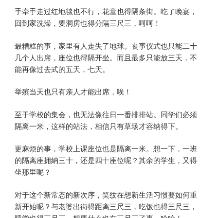
手牵手走过红地毯也不行，花童也得隔条街。吃了晚宴，
回到家洗澡，要洞房也得分隔三尺三，呵呵！
最糟糕的事，家里有人走失了地球。丧事仪式也只能二十
几个人出席，座位也得隔开坐。而且最多只能放三天，不
能再像过去式的五天，七天。
举殡当天也只有亲人才能出席，唉！
至于学校的集会，也无法像往日一番排排站。同学们必须
隔离一米，这样的站法，相信只有草场才容纳得下。
更麻烦的事，学校上课座位也是隔离一米。想一下，一班
的隔离座拥納三十，还是四十座位呢？其余的学生，又得
坐那里呢？
对于这个新常态的新次序，笑纹在想新生活习惯要如何重
新开始呢？与老婆出街得距离三尺三，吃饭也得三尺三，