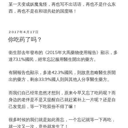
某一天变成妖魔鬼怪，再也写不出话语，再也不是什么东
西，再也不是在和谐共处的国度咯！
POSTED
2017年4月17日
ON
你吃药了吗？
衛生部去年發布的《2015年大馬藥物使用報告》顯示，多
達73.1%國民，經常忘記服用醫生開出的藥方。
有關報告也顯示，多達42.3%國民，則故意忽略醫生所開
出的藥方，剩余33.9%國人則與其他人分享醫生藥方。
而我们自己经常忽然才想到，原来今早又忘了吃药呢？而
身边的老伴是不是又提醒自己就赶紧补上一片呢？还是自
己发觉后，等一下吃双份不得了嘛！
很多时候的我们就是如此善忘，一个忘记就等一下再吃，
就一次又一次，意外就发生了！