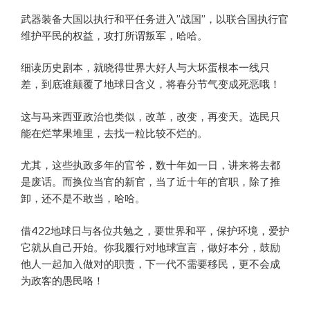
武器装备大国以执行和平任务进入”战国”，以联合国执行官
维护平民的权益，攻打所谓叛军，哈哈。
细读历史剧本，就晓得世界大好人与大坏蛋根本一线只
差，到底谁颠覆了地球日含义，将春分节气变成死恶哦！
这与马来西亚政治也类似，改革，改变，再变天。选民只
能在烂苹果堆里，去找一粒比较不烂的。
尤其，这些执政多年的官爷，数十年如一日，讲来将去都
是废话。而换位当官的新官，当了近十年的官职，除了推
卸，还不是不敢当，哈哈。
借422地球日与各位共勉之，要世界和平，保护环境，爱护
它就从自己开始。你我履行对地球宣言，做好本分，鼓励
他人一起加入做对的职责，下一代不需要移民，更不会成
为政客的愚民咯！