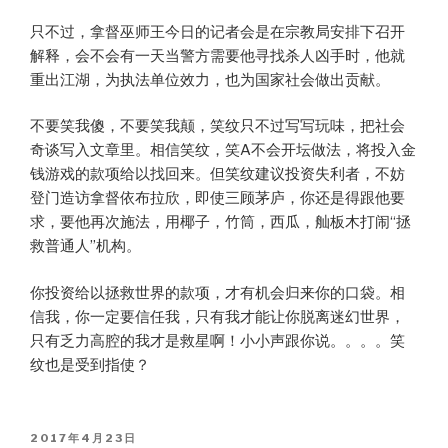
只不过，拿督巫师王今日的记者会是在宗教局安排下召开
解释，会不会有一天当警方需要他寻找杀人凶手时，他就
重出江湖，为执法单位效力，也为国家社会做出贡献。
不要笑我傻，不要笑我颠，笑纹只不过写写玩味，把社会
奇谈写入文章里。相信笑纹，笑A不会开坛做法，将投入金
钱游戏的款项给以找回来。但笑纹建议投资失利者，不妨
登门造访拿督依布拉欣，即使三顾茅庐，你还是得跟他要
求，要他再次施法，用椰子，竹筒，西瓜，舢板木打闹“拯
救普通人”机构。
你投资给以拯救世界的款项，才有机会归来你的口袋。相
信我，你一定要信任我，只有我才能让你脱离迷幻世界，
只有乏力高腔的我才是救星啊！小小声跟你说。。。。笑
纹也是受到指使？
POSTED
2017年4月23日