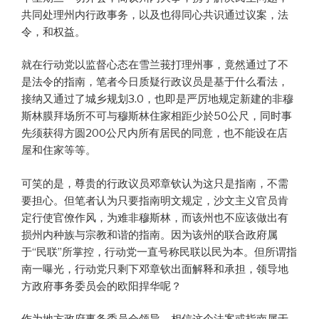
共同处理州内行政事务，以及也得同心共识通过议案，法
令，和权益。
就在行动党以监督心态在雪兰莪打理州事，竟然通过了不
是法令的指南，笔者今日质疑行政议员是基于什么看法，
接纳又通过了城乡规划3.0，也即是严厉地规定新建的非穆
斯林膜拜场所不可与穆斯林住家相距少於50公尺，同时事
先须获得方圆200公尺内所有居民的同意，也不能设在店
屋和住家等等。
可笑的是，尊贵的行政议员邓章钦认为这只是指南，不需
要担心。但笔者认为只要指南明文规定，沙文主义官员肯
定行使官僚作风，为难非穆斯林，而该州也不应该做出有
损州内种族与宗教和谐的指南。因为该州的联合政府属
于“民联”所掌控，行动党一直号称民联以民为本。但所谓指
南一曝光，行动党只剩下邓章钦出面解释和承担，领导地
方政府事务委员会的欧阳捍华呢？