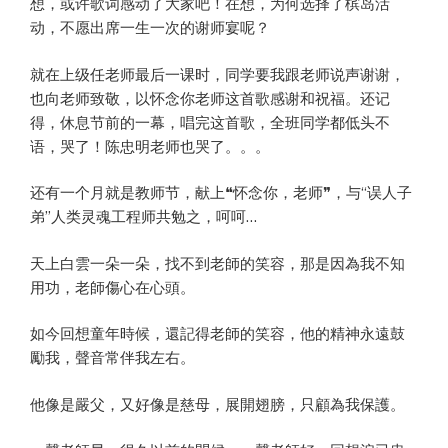
想，或许歌词感动了大家吧！在想，为何选择了槟岛活
动，不愿出席一生一次的谢师宴呢？
就在上级任老师最后一课时，同学要我跟老师说声谢谢，
也向老师致敬，以怀念你老师这首歌感谢和祝福。还记
得，休息节前的一幕，唱完这首歌，全班同学都低头不
语，哭了！陈忠明老师也哭了。。。
还有一个月就是教师节，献上❝怀念你，老师❞，与“误人子
弟”人类灵魂工程师共勉之，呵呵…
天上白雲一朵一朵，找不到老師的笑容，那是因為我不知
用功，老師傷心在心頭。
如今回想童年時候，還記得老師的笑容，他的精神永遠鼓
勵我，聲音常伴我左右。
他像是嚴父，又好像是慈母，展開翅膀，只顧為我保護。