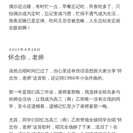
偶尔迟点睡，有时忙一点，早餐忘记吃，宵夜吃多了。只
怕偶尔成为定时，忘记变成习惯，忙得不透气成为生活，
熬夜迟睡已是定律。吃药又尝尝被忽略，人生总站肯定就
在眼前啊！
POSTED
2017年4月16日
ON
怀念你，老师
虽然点唱时间已过了，但心里还有些话语想跟大家分享“怀
念你，老师”这首歌，还记得1986年小虫作曲的。
那一年是我们高三毕业，谢师宴那晚，我选择去槟岛参与
幼师会活动，让我成为高三（商）乙班唯一没有出现的同
学，至今还遗憾着，遗憾记忆里少了谢师宴那一晚。
尤其，同学们回忆当高三（商）乙班带领全级同学合唱“怀
念你，老师”这首歌时，唱完全场静了下来，流泪了！在