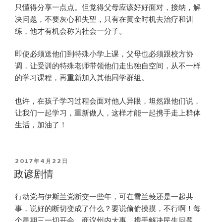
只懂得分享一点点。但觉得父母应该好好面对，接纳，解
决问题，不要灰心和失望，只有在黄金时机去治疗和训
练，他才有机会称为社会一分子。
即使必须送他们到特殊小学上课，父母也必须跟校方协
调，让受训的特殊老师带领他们走出独自空间，从不一样
的学习课程，再重新加入其他同学群组。
也许，在孩子学习过程会面对他人异眼，坦然跟他们说，
让我们一起学习，重新做人，这样才能一起携手走上群体
生活，加油了！
POSTED
2017年4月22日
ON
政谚剧情
行动党与伊斯兰党断交一些年，可在雪兰莪还是一起共
事，说好的断切变成了什么？要说偷偷摸摸，不行啊！每
个星期三一切开会，商议州内大事，携手解决民生问题，