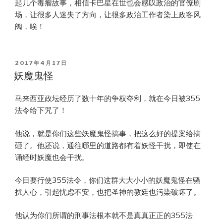
起几个毒瘤故事，相信卡巴星在世也会感叹政治的官僚剧
场，让很多人迷失了方向，让很多政治工作者染上政客风
阀，唉！
POSTED
2017年4月17日
ON
妖魔鬼怪
马来西亚政坛经历了数十年的争权夺利，就在今日被355
法令给下咒了！
他说，就是你们这些妖魔鬼怪搞事，把这么好的提案给搞
砸了。他还说，通往哪里的道路都有着妖怪干扰，即使在
诵经时妖魔也会干扰。
今日要行使355法令，你们这群大大小小的妖魔鬼怪在骚
扰人心，引起忧虑不安，也把圣神的教廷也污染破坏了。
他认为你们所谓的刑事法根本就不是真真正正的355法