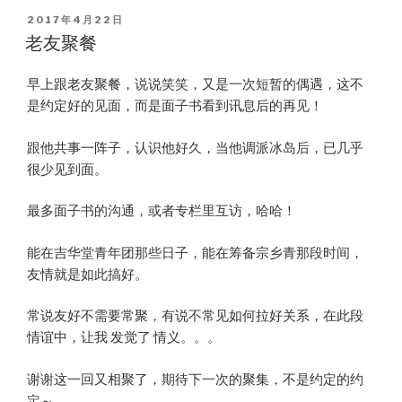
POSTED
2017年4月22日
ON
老友聚餐
早上跟老友聚餐，说说笑笑，又是一次短暂的偶遇，这不
是约定好的见面，而是面子书看到讯息后的再见！
跟他共事一阵子，认识他好久，当他调派冰岛后，已几乎
很少见到面。
最多面子书的沟通，或者专栏里互访，哈哈！
能在吉华堂青年团那些日子，能在筹备宗乡青那段时间，
友情就是如此搞好。
常说友好不需要常聚，有说不常见如何拉好关系，在此段
情谊中，让我 发觉了 情义。。。
谢谢这一回又相聚了，期待下一次的聚集，不是约定的约
定～