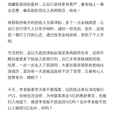
戏赚取获得的盈利，让自己获得更有尊严，像有钱人一番
去花费，像高薪阶层出入高档商店，哈哈！
将获取的每月利息收入当着津贴，多了一点金钱阔度，让
自己在打理个人日常开销时，减轻一些负担。也许，这就
是一番打工仔的心态，通过投资金钱游戏，资助了个人开
销。
可没想到，这以为是的津贴款项是靠风险而生存，还得不
断拉拢更多下线加入投资行列，自己才有资格领取回馈。
结果，一步一步走入了死胡同，大家拉着亲朋契友把钱往
游戏扔，直到有一天老板说政府干涉了管理，又被有心人
报警查办，糟糕了！
今天，李老板要求大家不要报案，以防执法单位冻结银行
户口。但他也没说明，为何骇客卷走5亿的奥妙事宜，也被
扫入地毯下。难道李老板不想追回5亿吗？也许李老板不想
让人晓得5亿去向，对吗？