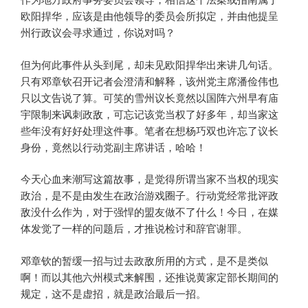
作为地方政府事务委员会领导，相信这个法案或指南属于
欧阳捍华，应该是由他领导的委员会所拟定，并由他提呈
州行政议会寻求通过，你说对吗？
但为何此事件从头到尾，却未见欧阳捍华出来讲几句话。
只有邓章钦召开记者会澄清和解释，该州党主席潘俭伟也
只以文告说了算。可笑的雪州议长竟然以国阵六州早有庙
宇限制来讽刺政敌，可忘记该党当权了好多年，却当家这
些年没有好好处理这件事。笔者在想杨巧双也许忘了议长
身份，竟然以行动党副主席讲话，哈哈！
今天心血来潮写这篇故事，是觉得所谓当家不当权的现实
政治，是不是由发生在政治游戏圈子。行动党经常批评政
敌没什么作为，对于强悍的盟友做不了什么！今日，在媒
体发觉了一样的问题后，才推说检讨和辞官谢罪。
邓章钦的暂缓一招与过去政敌所用的方式，是不是类似
啊！而以其他六州模式来解围，还推说黄家定部长期间的
规定，这不是虚招，就是政治最后一招。