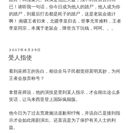
已！请听我一句话，你今日成为他人的踏尸，他人成为你
的踏尸，到最后打击都是耗子的踏尸，这是老鼠会诡计
啊！ 南疆王者归来，北疆李皇归去，世事无常难料，王者
李皇同宗，本属于老鼠会，降世当下玩钱，呵呵。。。
POSTED
2017年4月29日
ON
受人指使
看到巫师王的告白，相信全马子民都觉得莫明其妙，为何
王者会放弃称号？
拿督巫师说，他的演技是受到某人指示，才会闹出这么多
笑话，让马来西亚登上国际疯颠版。
他今日为了过去荒唐施法道歉和忏悔，并说自己是接到指
示才会如此闹剧演出。还直说是为了保护有关人士的利
益。