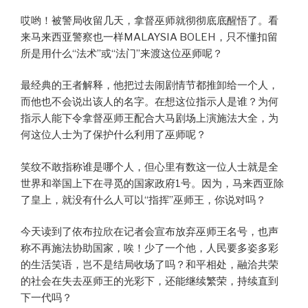
哎哟！被警局收留几天，拿督巫师就彻彻底底醒悟了。看
来马来西亚警察也一样MALAYSIA BOLEH，只不懂扣留
所是用什么“法术”或“法门”来渡这位巫师呢？
最经典的王者解释，他把过去闹剧情节都推卸给一个人，
而他也不会说出该人的名字。在想这位指示人是谁？为何
指示人能下令拿督巫师王配合大马剧场上演施法大全，为
何这位人士为了保护什么利用了巫师呢？
笑纹不敢指称谁是哪个人，但心里有数这一位人士就是全
世界和举国上下在寻觅的国家政府1号。因为，马来西亚除
了皇上，就没有什么人可以“指挥”巫师王，你说对吗？
今天读到了依布拉欣在记者会宣布放弃巫师王名号，也声
称不再施法协助国家，唉！少了一个他，人民要多姿多彩
的生活笑语，岂不是结局收场了吗？和平相处，融洽共荣
的社会在失去巫师王的光彩下，还能继续繁荣，持续直到
下一代吗？