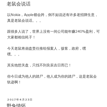
ON
老鼠会说话
以Nokia，Apple都会跨，倒不如说还有许多老招牌生意，
真是老鼠会说话。。。
跟很多人说了，世界上没有一间公司能年赚240%盈利，可
大家都相信耗子！
今天老鼠将崩盘责任推给报案人，骇客，政府，嘿
嘿。。。
其实他想关盘，只找不到良辰吉日而已！
你今日成为他人的踏尸，他人成为你的踏尸，这是老鼠会
轨迹啊！
POSTED
2017年4月23日
ON
野兔情怀