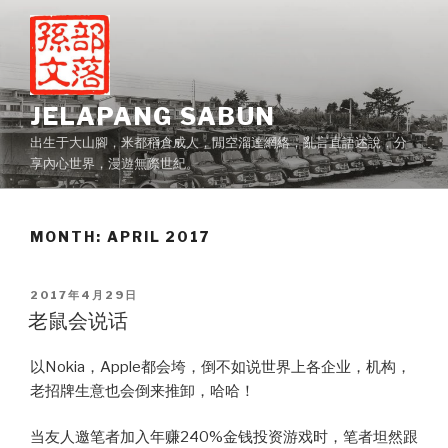
Skip
to
content
JELAPANG SABUN
出生于大山腳，米都稻倉成人，閒空溜達網絡，亂言直語述說，分
享內心世界，漫遊無際世紀。
MONTH:
APRIL 2017
POSTED
2017年4月29日
ON
老鼠会说话
以Nokia，Apple都会垮，倒不如说世界上各企业，机构，
老招牌生意也会倒来推卸，哈哈！
当友人邀笔者加入年赚240%金钱投资游戏时，笔者坦然跟