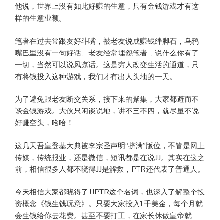
他说，世界上没有如此好赚的生意，只有金钱游戏才有这
样的生意业额。
笔者在过去常跟友好斗嘴，被老友说成赚钱绊脚石，乌鸦
嘴巴里没有一句好话。老友经常埋怨笔者，说什么你有了
一切，当然可以说风凉话。这是穷人改变生活的通道，只
有将钱投入这种游戏，我们才有出人头地的一天。
为了避免跟老友断交关系，接下来的聚集，大家都避而不
谈金钱游戏。大伙只闲谈说地，讲不三不四，就尽量不说
好赚空头，哈哈！
这几天吾皇登基大典被李宗圣声明“挤满”版位，不管是网上
传媒，传统报业，还是微信，短讯都是在说JJ。其实在这之
前，相信很多人都不晓得JJ是解救，PTR还代表了普通人。
今天相信大家都晓得了JJPTR这个名词，也深入了解整个投
资概念《钱生钱玩意》。只要大家投入1千美金，每个月就
会生钱给你去花费。甚至不要打工，在家长休做皇帝就