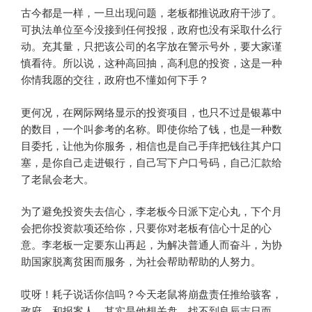
古今都是一样，一旦出现问题，老板都推说政府干涉了。
可执法单位至今没接到任何投报，政府也没有采取什么行
动。充其量，只把该公司的名字放在警示号外，要大家谨
慎看待。所以说，这种高回抽，高利息的投资，这是一种
你情我愿的交往，政府也不懂如何下手？
更何况，在网际网络显示的投资项目，也只不过是银幕中
的数目，一个叫参考的名称。即使你给了钱，也是一种数
目委托，让他为你服务，相信也是自己手痒把钱往其户口
塞，是你自己走进银行，自己写下户口号码，自己汇款给
了老鼠会老大。
为了避免投资失去信心，李老板今日派下定心丸，下个月
会把你投资款项还给你，只要你对老板有信心十足的心
意。李老板一定要东山再起，为解决普通人而奋斗，为协
助国家脱离贫困而服务，为社会帮助帮助的人努力。
哎呀！耗子说话你信吗？今天老鼠将崩盘责任推给骇客，
政府，和报案人。其实是他想关盘，找不到良辰吉日而