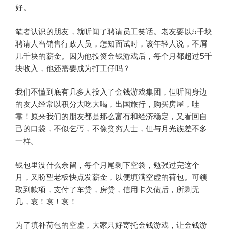
好。
笔者认识的朋友，就听闻了聘请员工笑话。老友要以5千块
聘请人当销售行政人员，怎知面试时，该年轻人说，不屑
几千块的薪金。因为他投资金钱游戏后，每个月都超过5千
块收入，他还需要成为打工仔吗？
我们不懂到底有几多人投入了金钱游戏集团，但听闻身边
的友人经常以积分大吃大喝，出国旅行，购买房屋，哇
靠！原来我们的朋友都是那么富有和经济稳定，又看回自
己的口袋，不似乞丐，不像贫穷人士，但与月光族差不多
一样。
钱包里没什么余留，每个月尾剩下空袋，勉强过完这个
月，又盼望老板快点发薪金，以便填满空虚的荷包。可领
取到款项，支付了车贷，房贷，信用卡欠债后，所剩无
几，哀！哀！哀！
为了填补荷包的空虚，大家只好寄托金钱游戏，让金钱游