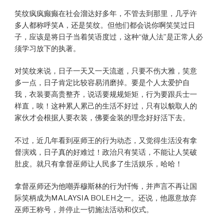
笑纹疯疯癫癫在社会溜达好多年，不管去到那里，几乎许
多人都称呼笑A，还是笑纹。但他们都会说你啊笑笑过日
子，应该是将日子当着笑语度过，这种“做人法”是正常人必
须学习放下的执著。
对笑纹来说，日子一天又一天流逝，只要不伤大雅，笑意
多一点，日子肯定比较容易消磨掉。要是个人太爱护自
我，衣装要高贵整齐，说话要规规矩矩，行为要跟兵士一
样直，唉！这种累人累己的生活不好过，只有以貌取人的
家伙才会根据人要衣装，佛要金装的理念好好活下去。
不过，近几年看到巫师王的行为动态，又觉得生活没有拿
督演戏，日子真的好难过！政治只有笑话，不能让人笑破
肚皮。就只有拿督巫师让人民多了生活娱乐，哈哈！
拿督巫师还为他嘲弄穆斯林的行为忏悔，并声言不再让国
际笑柄成为MALAYSIA BOLEH之一。还说，他愿意放弃
巫师王称号，并停止一切施法活动和仪式。