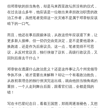
但邓章钦的担当角色，却是马来西亚政坛所没有的仪式，
在过去这么多年，他应该是一位敢出来承担政治职责的政
治工作者，虽然笔者觉得这一次灾难不是属于邓章钦应该
啃下的一口气。
而且，他还在事后跟媒体说，从政这些年应该退下来，让
更多新人接棒。但一切仍交由党决定，是不是要他退休，
换跑道，还是作为后座议员。这一点，笔者觉得不可思
议，从反对党议员，独行侠做了议长，高级行政议员，又
回到后座去干什么？
邓章钦在透露什么政治意义？还是这件事让几个州党领导
争执不休，谁才需要出来解释？却让一个有着政治抱负，
从政初衷理念的独行侠演完这出戏，就由他担当独角戏的
重担，一个人走到舞台后面，跟看官们说，全都是我的
错！
写在卡巴星纪念日，看着王国慧，郑雨周逐渐褪色，又想