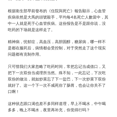
根据衛生部早前發布的《住院與死亡》報告顯示，心血管
疾病依然是大馬的頭號殺手，平均每4名死亡人數當中，其
中一人就是死于心血管疾病。这份报告是不是跟你说，没
吃药的下场就是这样走了。
精神病，忧郁症，高血压，高胆固醇，糖尿病，哪一样不
是都在服药后，病情都会受控制，对于突然走了这个现实
问题都有克制作用。
只可惜我们大家忽略了吃药时间，常把忘记当成借口，又
把下一次双份当成理所当然。殊不知，一此忘记，下次吃
双份的做法，就如炒菜忘了下一盐巴，下一次炒菜下双份
就好了。这一个下一次不咸死你了肠胃，也会让你关不了
口啊！
这种状态跟口渴也差不多同样道理，早上不喝水，中午喝
多多，晚上不喝水，夜里再补充，你觉得行吗？