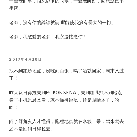
一聲老師早，很久以前的問候，一聲老師好，回想淚已串
串落。
老師，沒有你的諄諄教誨,哪能使我擁有長大的一切。
老師，我敬愛的老師，我永遠懷念你！
POSTED
2017年4月16日
ON
找不到跑步地点，没吃到白饭，喝了酒就回家，周末又过
了！
昨天从日得拉去到POKOK SENA，去到哪儿找不到地点，
看了手机讯息又看，就不懂神经疯，还是眼睛坏了，哈
哈！
问了野兔友人才懂得，跑程地点就在米较一带，驾来驾去
还不是回到日得拉去。