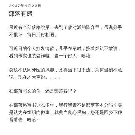
POSTED
2017年4月22日
ON
部落有感
最近有个部落格跳巢，去到了敌对派的阵容里，虽说分手
不批评，待日后好相遇。
可近日的个人抒发情欲，几乎在巢时，按着烂趴不敢讲，
看到事实也装聋作哑，当一个好人，嘻嘻～
笑纹不认同牙医的风趣，觉得当下很下流，为何当初不敢
说，现在才大声说。。。。
在部落写文的你，还是部落客吗？
在部落格写书这么多年，我行我素不是部落客本分吗？要
是认为在组织内做事，就典当良心喂狗，您还是回乡下种
番薯去，哈哈～