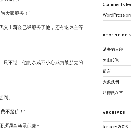
Comments fe
为大家服务！”
WordPress.or
代义士薪金已经服务了他，还有退休金等
RECENT PO
消失的河段
象山传说
，只不过，他的亲戚不小心成为某朋党的
留言
大象跌倒
功德做在草
想到。
费不起价！”
ARCHIVES
还强调全马最低廉~
January 2026