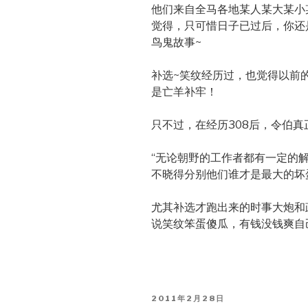
他们来自全马各地某人某大某小
觉得，只可惜日子已过后，你还
鸟鬼故事~
补选~笑纹经历过，也觉得以前
是亡羊补牢！
只不过，在经历308后，令伯真
“无论朝野的工作者都有一定的
不晓得分别他们谁才是最大的坏
尤其补选才跑出来的时事大炮和
说笑纹笨蛋傻瓜，有钱没钱爽自己
POSTED
2011年2月28日