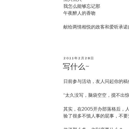
我怎么能够忘记那
午夜醉人的香吻
献给两情相悦的政客和爱听承诺
POSTED
2011年2月28日
ON
写什么~
日前参与活动，友人问起你的稿
“太久没写，脑袋空空，搅不出惊
其实，在2005开办部落格后
验了很多不慎人事的屁事，不要