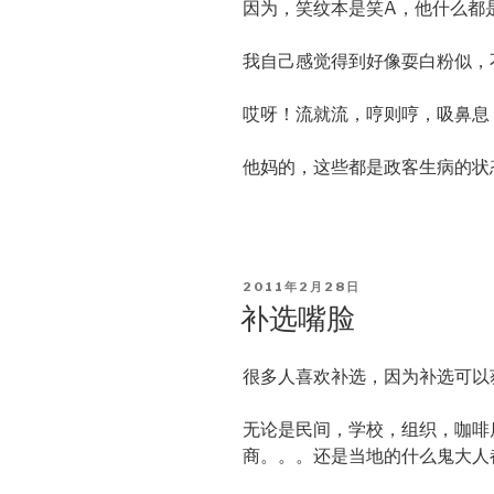
因为，笑纹本是笑A，他什么都
我自己感觉得到好像耍白粉似，
哎呀！流就流，哼则哼，吸鼻息
他妈的，这些都是政客生病的状
POSTED
2011年2月28日
ON
补选嘴脸
很多人喜欢补选，因为补选可以
无论是民间，学校，组织，咖啡
商。。。还是当地的什么鬼大人