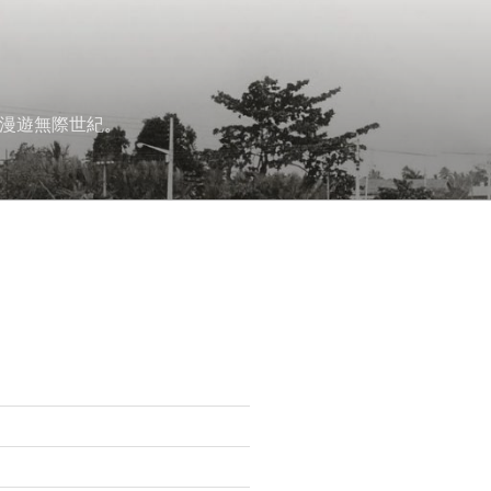
漫遊無際世紀。