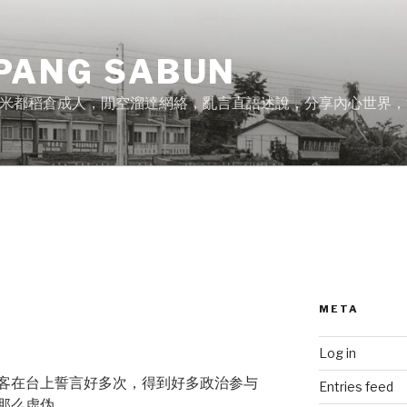
PANG SABUN
米都稻倉成人，閒空溜達網絡，亂言直語述說，分享內心世界，
META
Log in
客在台上誓言好多次，得到好多政治参与
Entries feed
那么虚伪。