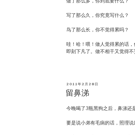
做了那么多，你到底要什么？
写了那么久，你究竟写什么？
鸟了那么长，你不觉得累吗？
哇！哈！喂！做人觉得累的话，
即刻下凡了。做不相干又觉得不
POSTED
2011年2月28日
ON
留鼻涕
今晚喝了3瓶黑狗之后，鼻涕还
要是说小弟有毛病的话，照理说