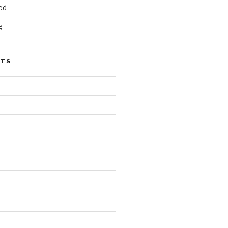
ed
g
STS