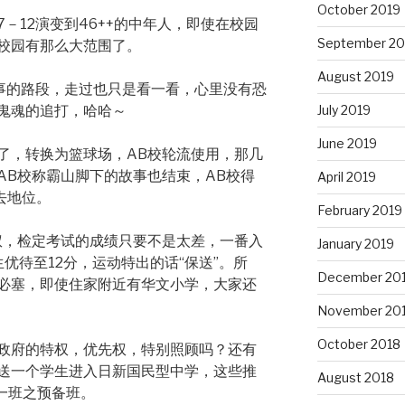
October 2019
－12演变到46++的中年人，即使在校园
September 20
校园有那么大范围了。
August 2019
事的路段，走过也只是看一看，心里没有恐
July 2019
鬼魂的追打，哈哈～
June 2019
了，转换为篮球场，AB校轮流使用，那几
AB校称霸山脚下的故事也结束，AB校得
April 2019
去地位。
February 2019
权，检定考试的成绩只要不是太差，一番入
January 2019
生优待至12分，运动特出的话“保送”。所
December 20
必塞，即使住家附近有华文小学，大家还
November 20
October 2018
政府的特权，优先权，特别照顾吗？还有
送一个学生进入日新国民型中学，这些推
August 2018
一班之预备班。