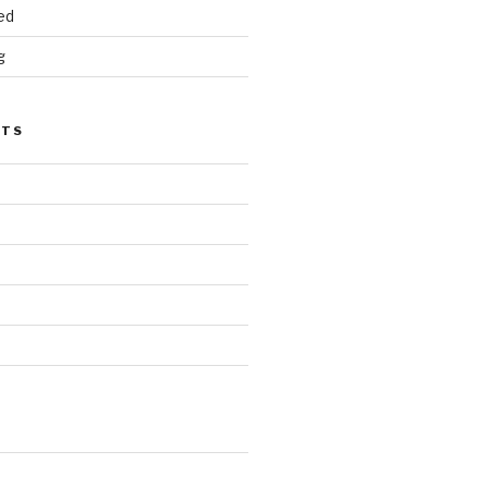
ed
g
STS