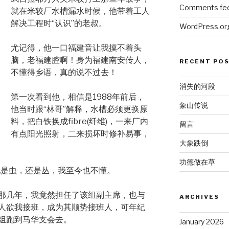
Comments fe
就在米较厂水槽漏水时候，他带着工人
解决工程时“认识”的老叔。
WordPress.or
尤记得，他一口福建音让我摸不着头
脑，老福建腔啊！身为福建南安传人，
RECENT PO
不懂得乡语，真的说不过去！
消失的河段
第一次看到他，相信是1988年前后，
象山传说
他当时跟“林哥”解释，水槽必须更换原
料，把白铁换成fibre(纤维)，一来厂内
留言
有点阳光照射，二来损坏时修补易事，
大象跌倒
功德做在草
，他是虫，还是丛，我至今也不懂。
那几年，我竟然担任了该组副主席，也与
ARCHIVES
人欲我接班，成为其顺势接班人，可年纪
组跑到马华支会去。
January 2026