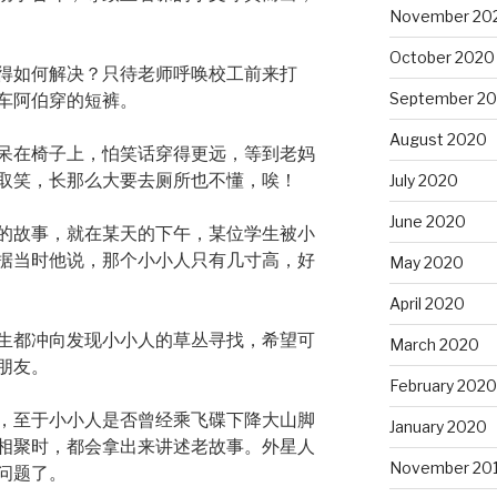
November 20
October 2020
得如何解决？只待老师呼唤校工前来打
September 2
车阿伯穿的短裤。
August 2020
呆在椅子上，怕笑话穿得更远，等到老妈
取笑，长那么大要去厕所也不懂，唉！
July 2020
June 2020
的故事，就在某天的下午，某位学生被小
据当时他说，那个小小人只有几寸高，好
May 2020
April 2020
生都冲向发现小小人的草丛寻找，希望可
March 2020
朋友。
February 2020
，至于小小人是否曾经乘飞碟下降大山脚
January 2020
相聚时，都会拿出来讲述老故事。外星人
November 20
问题了。