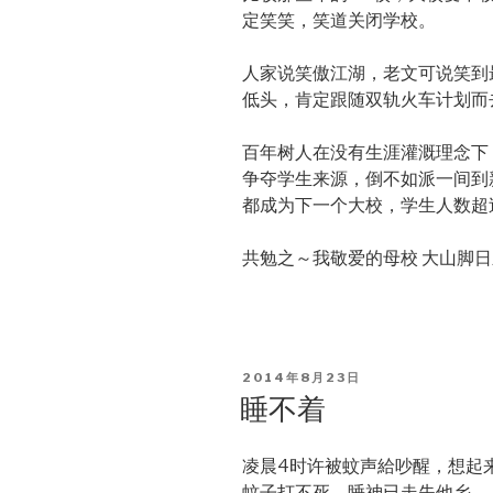
定笑笑，笑道关闭学校。
人家说笑傲江湖，老文可说笑到
低头，肯定跟随双轨火车计划而
百年树人在没有生涯灌溉理念下
争夺学生来源，倒不如派一间到
都成为下一个大校，学生人数超
共勉之～我敬爱的母校 大山脚
POSTED
2014年8月23日
ON
睡不着
凌晨4时许被蚊声給吵醒，想起
蚊子打不死，睡神已走失他乡。