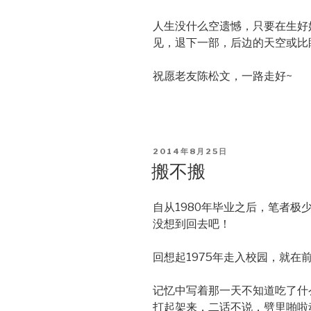
人生没什么空遗憾，只要在生好
见，退下一部，后边的天空或比
祝愿老友陈松文，一路走好~
POSTED
2014年8月25日
ON
搬不搬
自从1980年毕业之后，笔者
没想到回去吧！
回想起1975年走入校园，就在
记忆中写着那一天不知道吃了什
打起架来，二话不说，劈里啪啦