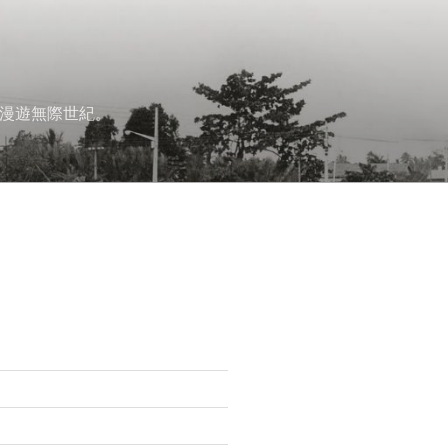
漫遊無際世紀。