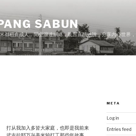
PANG SABUN
米都稻倉成人，閒空溜達網絡，亂言直語述說，分享內心世界，
META
Log in
打从我加入多皆大家庭，也即是我前来
Entries feed
武吉拉耶万兴美米较打工那些年故事，