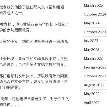
March 2025
觉老粗的他除了担任死人头（福利组领
园发起人之一。
October 2024
May 2024
前教育处，他与黄成业在马华旗帜下创立了
学前参与启蒙教育。
October 2023
July 2023
大家的子女，到处奔波筹备开设一间幼儿
May 2023
March 2023
社会环境，要设立私立幼儿园不易，执照
也是民办，也作为多皆文德学校的前奏。
February 2023
部门也顺利发出执照。所以没有政治因素
October 2022
幼儿园在支会主席，妇女组义务协调下走
August 2022
哥”们的远见。
May 2022
4周年，可他选择日前走失了，对于在生的
April 2022
的精神。。。