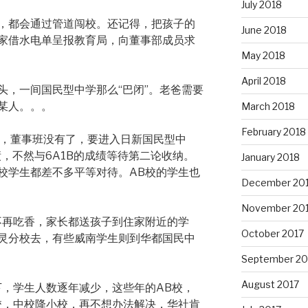
July 2018
，都会通过管道闯校。还记得，把孩子的
June 2018
家借水电单呈报教育局，向董事部成员求
May 2018
April 2018
头，一间国民型中学那么“巴闭”。老爸需要
某人。。。
March 2018
February 2018
了，董事班没有了，要进入日新国民型中
，不然与6A1B的成绩等待第二论收纳。
January 2018
校学生都差不多平等对待。AB校的学生也
December 20
November 20
不再吃香，家长都送孩子到住家附近的学
October 2017
灵分校去，有些威南学生则到华都国民中
September 20
August 2017
下，学生人数逐年减少，这些年的AB校，
校，中校降小校，再不想办法解决，华社肯