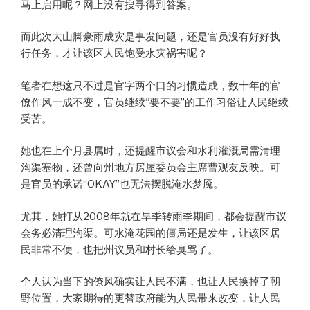
马上启用呢？网上没有搜寻得到答案。
而此次大山脚豪雨成灾是事发问题，还是官员没有好好执
行任务，才让该区人民饱受水灾祸害呢？
笔者在想这只不过是官字两个口的习惯造成，数十年的官
僚作风一成不变，官员继续“要不要”的工作习俗让人民继续
受苦。
她也在上个月县属时，还提醒市议会和水利灌溉局需清理
沟渠塞物，还曾向州地方房屋委员会主席曹观友反映。可
是官员的承诺“OKAY”也无法摆脱淹水梦魇。
尤其，她打从2008年就在旱季转雨季期间，都会提醒市议
会务必清理沟渠。可水淹花园的僵局还是发生，让该区居
民非常不便，也把州议员和村长给臭骂了。
个人认为当下的僚风确实让人民不满，也让人民换掉了朝
野位置，大家期待的更替政府能为人民带来改变，让人民