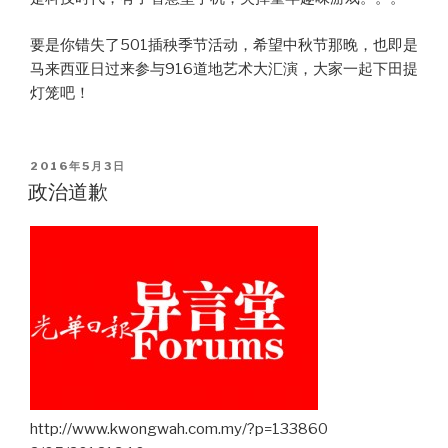
要是你错失了501插秧季节活动，希望中秋节那晚，也即是
马来西亚日过来参与916道地艺术大汇演，大家一起下田提
灯笼吧！
POSTED
2016年5月3日
ON
政治道歉
http://www.kwongwah.com.my/?p=133860