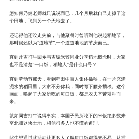
怎知何乃健老师就只说说而已，几个月后就自己走掉了这
个田地，飞到另一个天地去了。
还记得他还没走失前，与他聚餐时曾听到他说起稻地节，
那时候还以为“道地节”,一个道道地地的节庆而已。
直到此吉打牛回乡与吉玻米较同业分享稻地概念时，大家
也不是清楚“一口饭，稻地人”是什么口号？
直到劳动节那天，看到稻田中百人集体插秧，在一片充满
泥水的稻田里，大家不分你我，同时弯下腰齐插秧。这个
画面，唤起了大家所吃的每口饭，都是农夫辛苦耕种而
来。
就如同吉打牛说得事实，本国子民所吃下的米饭绝多数来
至北疆这块土地，相信很多人也不懂的道理。
此牛想通过此活动让更多人了解每口饭都得来不易，从插