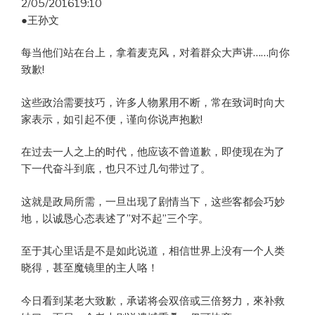
2/05/201619:10
●王孙文
每当他们站在台上，拿着麦克风，对着群众大声讲……向你
致歉!
这些政治需要技巧，许多人物累用不断，常在致词时向大
家表示，如引起不便，谨向你说声抱歉!
在过去一人之上的时代，他应该不曾道歉，即使现在为了
下一代奋斗到底，也只不过几句带过了。
这就是政局所需，一旦出现了剧情当下，这些客都会巧妙
地，以诚恳心态表述了”对不起”三个字。
至于其心里话是不是如此说道，相信世界上没有一个人类
晓得，甚至魔镜里的主人咯！
今日看到某老大致歉，承诺将会双倍或三倍努力，來补救