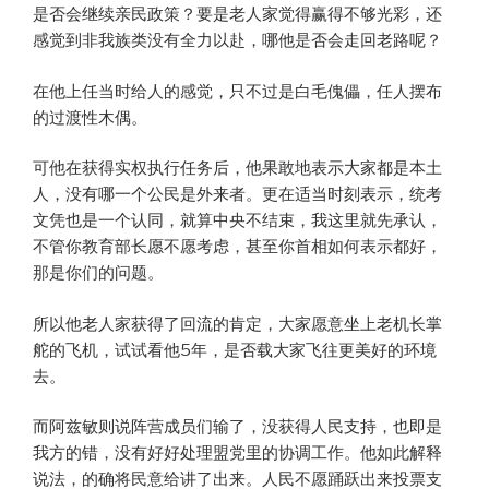
是否会继续亲民政策？要是老人家觉得赢得不够光彩，还
感觉到非我族类没有全力以赴，哪他是否会走回老路呢？
在他上任当时给人的感觉，只不过是白毛傀儡，任人摆布
的过渡性木偶。
可他在获得实权执行任务后，他果敢地表示大家都是本土
人，没有哪一个公民是外来者。更在适当时刻表示，统考
文凭也是一个认同，就算中央不结束，我这里就先承认，
不管你教育部长愿不愿考虑，甚至你首相如何表示都好，
那是你们的问题。
所以他老人家获得了回流的肯定，大家愿意坐上老机长掌
舵的飞机，试试看他5年，是否载大家飞往更美好的环境
去。
而阿兹敏则说阵营成员们输了，没获得人民支持，也即是
我方的错，没有好好处理盟党里的协调工作。他如此解释
说法，的确将民意给讲了出来。人民不愿踊跃出来投票支