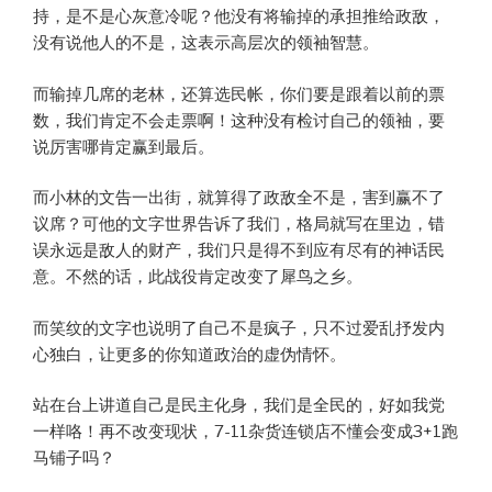
持，是不是心灰意冷呢？他没有将输掉的承担推给政敌，
没有说他人的不是，这表示高层次的领袖智慧。
而输掉几席的老林，还算选民帐，你们要是跟着以前的票
数，我们肯定不会走票啊！这种没有检讨自己的领袖，要
说厉害哪肯定赢到最后。
而小林的文告一出街，就算得了政敌全不是，害到赢不了
议席？可他的文字世界告诉了我们，格局就写在里边，错
误永远是敌人的财产，我们只是得不到应有尽有的神话民
意。不然的话，此战役肯定改变了犀鸟之乡。
而笑纹的文字也说明了自己不是疯子，只不过爱乱抒发内
心独白，让更多的你知道政治的虚伪情怀。
站在台上讲道自己是民主化身，我们是全民的，好如我党
一样咯！再不改变现状，7-11杂货连锁店不懂会变成3+1跑
马铺子吗？