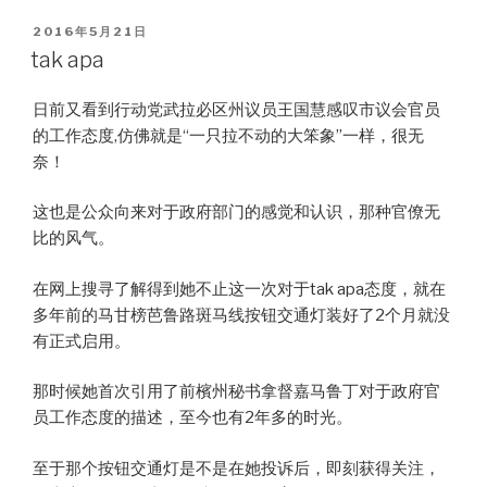
POSTED
2016年5月21日
ON
tak apa
日前又看到行动党武拉必区州议员王国慧感叹市议会官员
的工作态度,仿佛就是“一只拉不动的大笨象”一样，很无
奈！
这也是公众向来对于政府部门的感觉和认识，那种官僚无
比的风气。
在网上搜寻了解得到她不止这一次对于tak apa态度，就在
多年前的马甘榜芭鲁路斑马线按钮交通灯装好了2个月就没
有正式启用。
那时候她首次引用了前檳州秘书拿督嘉马鲁丁对于政府官
员工作态度的描述，至今也有2年多的时光。
至于那个按钮交通灯是不是在她投诉后，即刻获得关注，