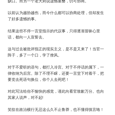
缺口。而另一个老大则说遗憾重叠，仍可协商。
以前认为越协越伤，而今什么都可以协商处理，但却发生
了好多遗憾的事。
结果这些不停一言堂指示的代议事，只得逐渐冒昧心里
话，都向一人宣誓去。
这与过去被批评指正的现实主义，是不是又来了！当官一
阵子，多了一个口，学了僚风。
对于不爱听的语句，都打入冷宫。对于不停话的属下，一
律收纳为后宫。除了不理不睬，还要一言堂下对着干，把
要党去死语句换位，你个人去死吧！
对此写法给你不愉快的感觉，谨此向看官致歉万分。也向
其家人说声，对不起!
笑纹在政治横行无忌这么久不止鲁莽，也不懂得慎言咯！