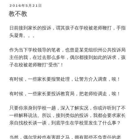
POSTED
2016年5月21日
ON
教不教
日前接到家长的投诉，谓其孩子在学校被老师鞭打，手指
头凝青。。。
作为当下学校领导的笔者，也曾是某党组织州公共投诉局
主任的我，在过去那么多年，偶尔都接到如此的诉求，孩
子在校被老师鞭打“受伤”！
有时候，一些家长要报警处理，让警方介入调查，唉！
有时候，一些家长要投诉教育局，把老师给调走，唉！
只要你亲身到学校一趟，深入了解实况，你或许听到了不
一样解释说法。所以，接到类似的投诉，我都会要求家长
亲自找校长谈一谈，到底学生在学校里发生了什么事？
当然，偶尔学校也有害群之马，拥有那些不负责任的老