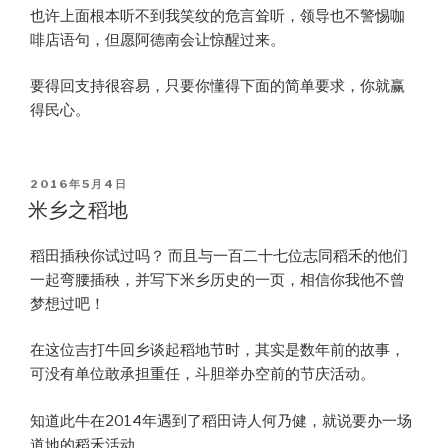
也许上面根本听不到我笑纹的危言耸听，领导也不警惕咖
啡店语句，但愿阿德南会让惊醒过来。
要得回支持很容易，只要你懂得下面的简单要求，你就赢
得民心。
POSTED
2016年5月4日
ON
米乡之稻地
稻田插秧你试过吗？ 而且与一百二十七位志同稻禾的他们
一起弯腰插秧，并写下米乡历史的一页，相信你我他不曾
梦想过吧！
在这位吉打牛回乡谈起稻地节时，其实是数年前的故事，
可没有单位敢承担重任，斗胆举办空前的节庆活动。
知道此牛在2014年遇到了稻田诗人何乃健，就说要办一场
道地的稻禾活动。