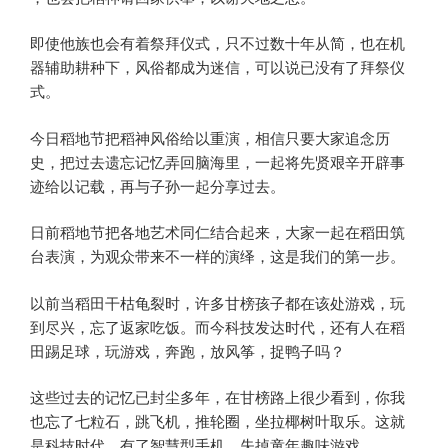
即使他族也会有着祭拜仪式，只不过数十年从简，也在机
器辅助耕种下，风俗都成为迷信，可以说已没有了拜祭仪
式。
今日稻地节把稻神风俗给以重演，相信只要大家追念历
史，把过去遗忘记忆弄回脑海里，一起将先贤艰辛开辟事
迹给以记载，再与子孙一起分享过去。
日前稻地节把各地艺术同仁结合起来，大家一起在稻田筑
台表演，为观众带来不一样的演绎，这是我们的第一步。
以前当稻田干枯龟裂时，许多甘榜孩子都在该处游戏，玩
到尽兴，忘了返家吃饭。而今科技发达时代，还有人在稻
田踢足球，玩游戏，奔跑，放风筝，捉鸭子吗？
这些过去的记忆已封尘多年，在甘榜路上很少看到，你我
也忘了七粒石，跳飞机，推轮圈，坐拉椰树叶取乐。这就
是科技时代，有了智慧型手机，失掉童年趣味游戏。。。