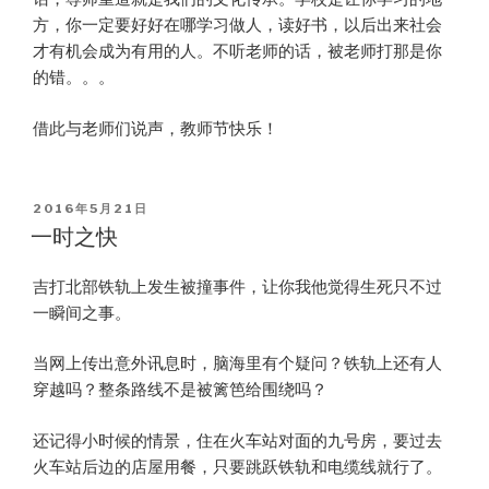
方，你一定要好好在哪学习做人，读好书，以后出来社会
才有机会成为有用的人。不听老师的话，被老师打那是你
的错。。。
借此与老师们说声，教师节快乐！
POSTED
2016年5月21日
ON
一时之快
吉打北部铁轨上发生被撞事件，让你我他觉得生死只不过
一瞬间之事。
当网上传出意外讯息时，脑海里有个疑问？铁轨上还有人
穿越吗？整条路线不是被篱笆给围绕吗？
还记得小时候的情景，住在火车站对面的九号房，要过去
火车站后边的店屋用餐，只要跳跃铁轨和电缆线就行了。