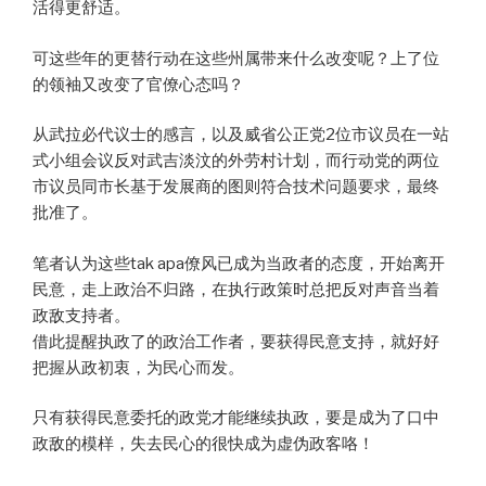
活得更舒适。
可这些年的更替行动在这些州属带来什么改变呢？上了位
的领袖又改变了官僚心态吗？
从武拉必代议士的感言，以及威省公正党2位市议员在一站
式小组会议反对武吉淡汶的外劳村计划，而行动党的两位
市议员同市长基于发展商的图则符合技术问题要求，最终
批准了。
笔者认为这些tak apa僚风已成为当政者的态度，开始离开
民意，走上政治不归路，在执行政策时总把反对声音当着
政敌支持者。
借此提醒执政了的政治工作者，要获得民意支持，就好好
把握从政初衷，为民心而发。
只有获得民意委托的政党才能继续执政，要是成为了口中
政敌的模样，失去民心的很快成为虚伪政客咯！