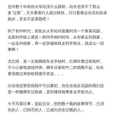
也许数十年前的火车站没什么限制，站长也管不了那么
多”过客”，天天看着行人路过铁轨，日日看着运动员在轨道
跑步，安全不是课题吧！
到了初中时代，笑纹从火车站对面搬到另一个角落花园，
走路到学校上课是一群同学相约时间，从你家走到我家，
一起走到他家，再一起穿越铁轨走到学校去，就这么一回
事啊！
尤记得，某一次骑脚踏车去学校时，扛脚车爬过铁轨时，
不小心被电缆线绊倒，脚车压着初中二的我爬不起，站长
紧张跑过来协助我避开牵连。。。
尔后他也警告我我不可以重犯，但住在临近花园的我们还
是一样搬脚车过铁路，直到懂得骑摩多去学校为止。
今天写着往事，提起过去，想想数十载的故事情节，已消
失的人，已殆尽的人，已成为历史记载的人…