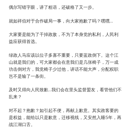
偶尔写错字眼，讲了粗语，还破格了又一步。
就如祥伯对于合作破局一事，向大家抱歉了吗？嘿嘿…
大家要是能为了干掉政敌，不为了本身党的私利，人民利
益应获得首选。
绿政人马应该以位子多寡不重要，只要蓝政倒下。这个江
山就是我们的，可大家都会在意我们是几张椅子，万一成
功击倒对方，我党椅子少过他，讲话不能大声，分配权职
岂不是输了一条街。
及时又得向人民致歉…我们会在里头监督盟友，看管他们不
乱来？
对不起？抱歉？如引起不便，再献上歉意。其实政客要的
是权益，能给以只是歉意，迁移视线，又安然入睡5年，再
战江湖口舌。