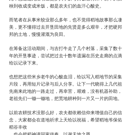
秧到收成变成米饭，都是农夫们的血汗心酸史。
而笔者在从事米较业那么多年，也不觉得稻地故事那么凄
美，更不懂得过去开垦田地的先贤是多么艰辛，才把硬邦
邦的土地，慢慢灌溉为良田。
在筹备这活动期间，与吉打牛走了几个村落，采集了数十
年的开垦事迹，尝试把过去十数年遗漏在历史走廊的点滴
给以记录下来。
也想把这些米乡老牛的心酸血泪，给以写入稻地节的采集
片段，再用短片记录与后人分享。让下一代晓得上几代祖
先南来此地的一路走过，再幸苦，艰难，没有机器补助，
老祖先们一锄一锄地，把荒地耕种到一片又一片的田地。
以前农耕技术没那么好，农夫都依赖信仰来增值自己的信
念，大家都会在道地祈求上天给以祝福，希望稻地爷保佑
稻谷丰收
，也会把稻神请回家供奉，以谢天地之恩。