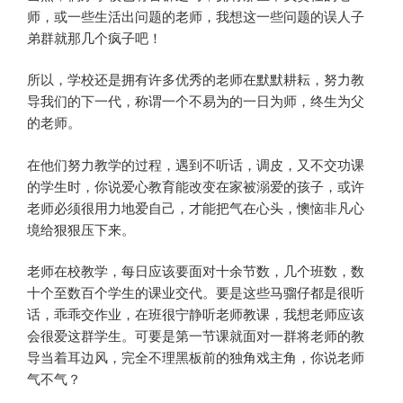
师，或一些生活出问题的老师，我想这一些问题的误人子
弟群就那几个疯子吧！
所以，学校还是拥有许多优秀的老师在默默耕耘，努力教
导我们的下一代，称谓一个不易为的一日为师，终生为父
的老师。
在他们努力教学的过程，遇到不听话，调皮，又不交功课
的学生时，你说爱心教育能改变在家被溺爱的孩子，或许
老师必须很用力地爱自己，才能把气在心头，懊恼非凡心
境给狠狠压下来。
老师在校教学，每日应该要面对十余节数，几个班数，数
十个至数百个学生的课业交代。要是这些马骝仔都是很听
话，乖乖交作业，在班很宁静听老师教课，我想老师应该
会很爱这群学生。可要是第一节课就面对一群将老师的教
导当着耳边风，完全不理黑板前的独角戏主角，你说老师
气不气？