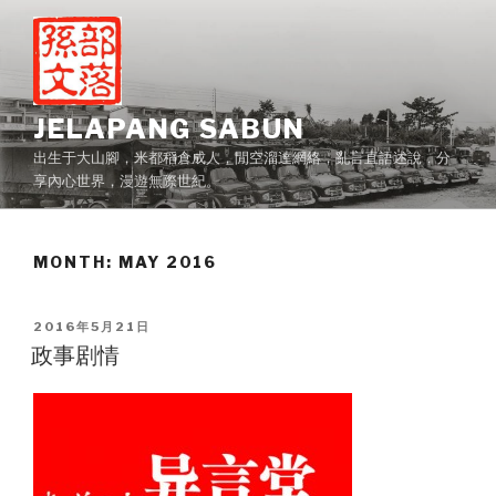
Skip
to
content
JELAPANG SABUN
出生于大山腳，米都稻倉成人，閒空溜達網絡，亂言直語述說，分
享內心世界，漫遊無際世紀。
MONTH:
MAY 2016
POSTED
2016年5月21日
ON
政事剧情