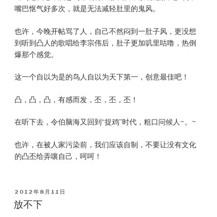
嘴巴怄气好多次，就是无法减轻肚里的鬼风。
也许，今晚开帖骂了人，自己不然闷到一肚子风，更没想
到听到凸人的歌唱给李宗伟后，肚子更加叽里咕噜，热倒
爆那个感觉。
这一个自以为是的鸟人自以为天下第一，创意最佳吧！
凸，凸，凸，有感而发，丕，丕，丕！
在听下去，令伯脑海又回到“捉鸡”时代，粗口问候人~。~
也许，在被人家污染前，我们应该自制，不要让没有文化
的凸丕给弄嚷自己，呵呵！
POSTED
2012年8月11日
ON
放不下