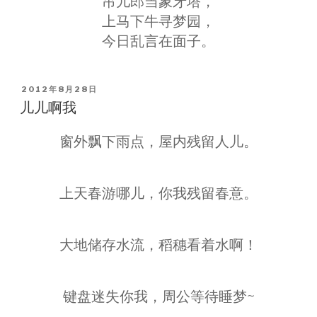
吊儿郎当象牙塔，
上马下牛寻梦园，
今日乱言在面子。
POSTED
2012年8月28日
ON
儿儿啊我
窗外飘下雨点，屋内残留人儿。
上天春游哪儿，你我残留春意。
大地储存水流，稻穗看着水啊！
键盘迷失你我，周公等待睡梦~