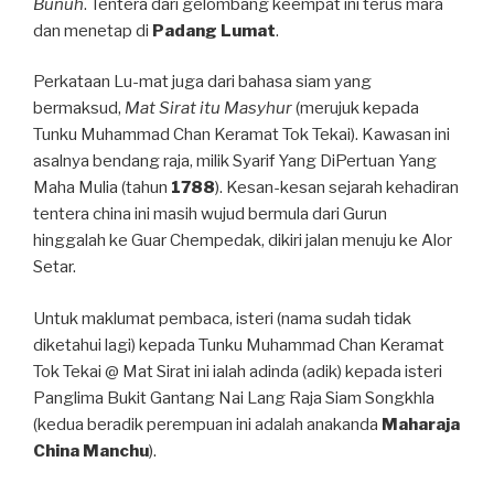
Bunuh
. Tentera dari gelombang keempat ini terus mara
dan menetap di
Padang Lumat
.
Perkataan Lu-mat juga dari bahasa siam yang
bermaksud,
Mat Sirat itu Masyhur
(merujuk kepada
Tunku Muhammad Chan Keramat Tok Tekai). Kawasan ini
asalnya bendang raja, milik Syarif Yang DiPertuan Yang
Maha Mulia (tahun
1788
). Kesan-kesan sejarah kehadiran
tentera china ini masih wujud bermula dari Gurun
hinggalah ke Guar Chempedak, dikiri jalan menuju ke Alor
Setar.
Untuk maklumat pembaca, isteri (nama sudah tidak
diketahui lagi) kepada Tunku Muhammad Chan Keramat
Tok Tekai @ Mat Sirat ini ialah adinda (adik) kepada isteri
Panglima Bukit Gantang Nai Lang Raja Siam Songkhla
(kedua beradik perempuan ini adalah anakanda
Maharaja
China Manchu
).