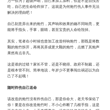
万一你为了超级声响，自己来加工加料，你是不是自找苦
吃，自己把生命给炸掉了。这就是为何炮竹伤人事件无法
解决的理由吧！
自己刻意弄出来的炮竹，其声响和效果的确不同响亮，更
能将手指头，手掌，眼睛，甚至宝贵的人命给毁掉。
其实，笔者在小时候也曾加工改造特响炮竹，那既是将数
颗的炮竹拆开，再将其弄成更大颗的炮竹，点燃了其炮声
果然有点非凡。
这是谁的过错？家长不管，还是不晓得。政府不制裁，还
是根本管不到。简单地说，年岁少不更事闯出祸还以为自
己了不起哦！
随时炸伤自己送命
该改造的炮竹没有炸伤自己，那是你命大，老天爷保佑了
你！要是在你改造炮竹时，不小心炸断了几根手指，这是