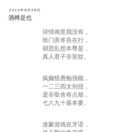
POSTED
2012年8月28日
ON
酒樽是也
诗情画意我没有，
班门弄斧吾在行，
胡思乱想本尊是，
真人君子非笑纹。
疯癫怪愚勉强能，
一二三四太别扭，
是非取舍有点烦，
七八九十基本要。
迷蒙游戏在牙语，