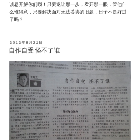
诚恳开解你们哦！只要退让那一步，看开那一眼，管他什
么谁得意，只要解决面对无法妥协的旧题，日子不是好过
了吗？
POSTED
2012年8月21日
ON
自作自受 怪不了谁