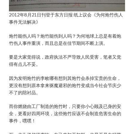
2012年8月21日刊登于东方日报 纸上议会《为何炮竹伤人
事件无法解决》
炮竹能伤人吗？炮竹能伤到人吗？为何地球上总是有着炮
竹伤人事件重演，而且总是在佳节期间不断上演。
要是大家觉得说，政府执法不严导致人民受害，笔者又觉
得有点儿不妥。
因为发明炮竹的李畋哪有想到其炮竹会杀掉宝贵的生命，
更没有想到原本拿来驱魔避邪的炮竹变成当今社会节庆少
不了的陪衬品。
而你燃烧由工厂制造的炮竹时，只要你小心顾及已身的安
全，更看好四周环境，这些炮竹应该不会制造危害生命的
事件，嘿嘿！