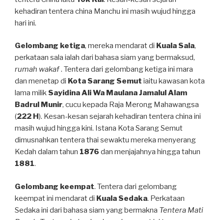
kehadiran tentera china Manchu ini masih wujud hingga
hari ini.
Gelombang ketiga
, mereka mendarat di
Kuala Sala
,
perkataan sala ialah dari bahasa siam yang bermaksud,
rumah wakaf
. Tentera dari gelombang ketiga ini mara
dan menetap di
Kota Sarang Semut
iaitu kawasan kota
lama milik
Sayidina Ali Wa Maulana Jamalul Alam
Badrul Munir
, cucu kepada Raja Merong Mahawangsa
(
222 H
). Kesan-kesan sejarah kehadiran tentera china ini
masih wujud hingga kini. Istana Kota Sarang Semut
dimusnahkan tentera thai sewaktu mereka menyerang
Kedah dalam tahun
1876
dan menjajahnya hingga tahun
1881
.
Gelombang keempat
. Tentera dari gelombang
keempat ini mendarat di
Kuala Sedaka
. Perkataan
Sedaka ini dari bahasa siam yang bermakna
Tentera Mati