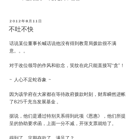
POSTED
2012年8月11日
ON
不吐不快
话说某位董事长喊话说他没有得到教育局拨款很不满
意。。。
对于改位领导的作风和欲念，笑纹在此只能直接写“贪”！
~ 人心不足蛇吞象 ~
因为该学府在大家都在等待政府拨款时刻，财库瞬然进帐
了825千充当发展基金 。
据说，他们是通过特别关系得到此项《恩惠》，他们所提
呈的协助要求函，上面一分不减，开张支票就给了。
得到了，定期存款了，满足了？