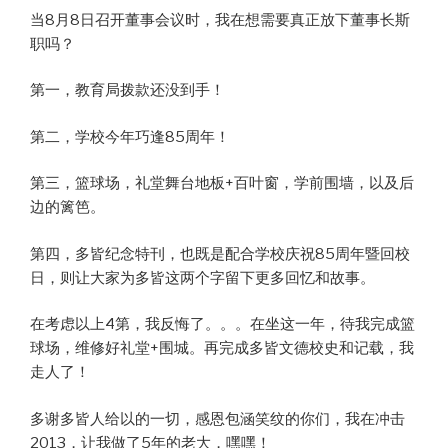
当8月8日召开董事会议时，我在想需要真正放下董事长斯
职吗？
第一，教育局拨款还没到手！
第二，学校今年巧逢85周年！
第三，篮球场，礼堂舞台地板+百叶窗，学前围墙，以及后
边的篱笆。
第四，多皆纪念特刊，也既是配合学校庆祝85周年暨回校
日，则让大家为多皆这两个字留下更多回忆和故事。
在考虑以上4第，我反悔了。。。在坐这一年，待我完成篮
球场，维修好礼堂+围城。再完成多皆文德校史和记载，我
走人了！
多谢多皆人给以的一切，感恩包涵笑纹的你们，我在冲击
2013，让我做了5年的老大，嘿嘿！