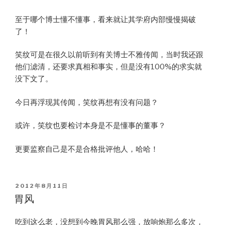
至于哪个博士懂不懂事，看来就让其学府内部慢慢揭破
了！
笑纹可是在很久以前听到有关博士不雅传闻，当时我还跟
他们滤清，还要求真相和事实，但是没有100%的求实就
没下文了。
今日再浮现其传闻，笑纹再想有没有问题？
或许，笑纹也要检讨本身是不是懂事的董事？
更要监察自己是不是合格批评他人，哈哈！
POSTED
2012年8月11日
ON
胃风
吃到这么老，没想到今晚胃风那么强，放响炮那么多次，