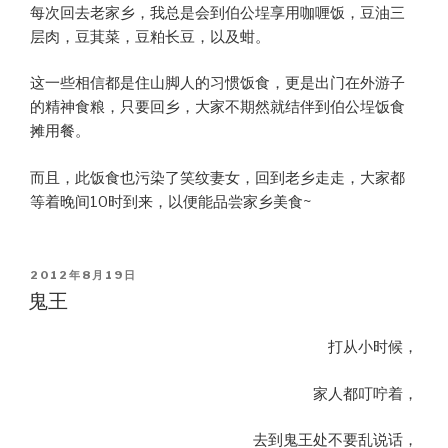
每次回去老家乡，我总是会到伯公埕享用咖喱饭，豆油三
层肉，豆萁菜，豆粕长豆，以及蚶。
这一些相信都是住山脚人的习惯饭食，更是出门在外游子
的精神食粮，只要回乡，大家不期然就结伴到伯公埕饭食
摊用餐。
而且，此饭食也污染了笑纹妻女，回到老乡走走，大家都
等着晚间10时到来，以便能品尝家乡美食~
POSTED
2012年8月19日
ON
鬼王
打从小时候，
家人都叮咛着，
去到鬼王处不要乱说话，