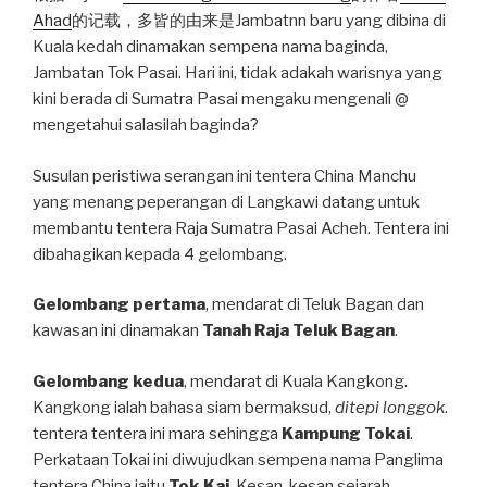
Ahad
的记载，多皆的由来是Jambatnn baru yang dibina di
Kuala kedah dinamakan sempena nama baginda,
Jambatan Tok Pasai. Hari ini, tidak adakah warisnya yang
kini berada di Sumatra Pasai mengaku mengenali @
mengetahui salasilah baginda?
Susulan peristiwa serangan ini tentera China Manchu
yang menang peperangan di Langkawi datang untuk
membantu tentera Raja Sumatra Pasai Acheh. Tentera ini
dibahagikan kepada 4 gelombang.
Gelombang pertama
, mendarat di Teluk Bagan dan
kawasan ini dinamakan
Tanah Raja Teluk Bagan
.
Gelombang kedua
, mendarat di Kuala Kangkong.
Kangkong ialah bahasa siam bermaksud,
ditepi longgok
.
tentera tentera ini mara sehingga
Kampung Tokai
.
Perkataan Tokai ini diwujudkan sempena nama Panglima
tentera China iaitu
Tok Kai
. Kesan-kesan sejarah