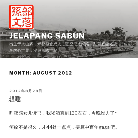
Skip
to
content
JELAPANG SABUN
出生于大山腳，米都稻倉成人，閒空溜達網絡，亂言直語述說，分
享內心世界，漫遊無際世紀。
MONTH:
AUGUST 2012
POSTED
2012年8月28日
ON
想睡
昨夜陪女儿读书，我喝酒直到130左右，今晚没力了~
笑纹不是很久，才44处一点点，要算中百年gagal吧。