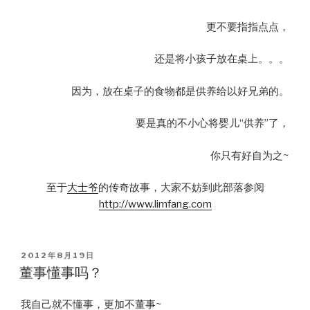
更不要指指点点，
还是将小孩子放在桌上。。。
因为，放在桌子的食物都是供养给以好兄弟的。
要是真的不小心将婴儿“供养”了，
你只有好自为之~
至于
大士爷
的传奇故事，大家不妨到此部落参阅
http://www.limfang.com
POSTED
2012年8月19日
ON
董事懂事吗？
我自己就不懂事，更加不董事~