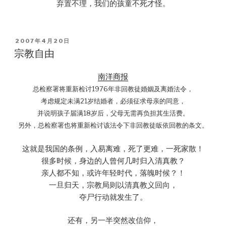
弃置不理，我们的孩童不死才怪。
POSTED
2007年4月20日
ON
宗教自由
南洋商报
总检察署将重新检讨1976年非回教徒婚姻及离婚法令，
考虑规定未满21岁结婚者，必须征求母亲的同意，
并说明孩子届满18岁后，父母无需再负担其生活费。
另外，总检察署也将重新检讨该法令下非回教徒皈依回教的条文。
这就是我国的条例，入易离难，死了更难，一死家散！
很多时候，身边的人曾何几时归入清真教？
亲人都不知，或许年轻时代，落魄时候？！
一旦归天，宗教局则以清真教义回向，
夺尸行动就发生了。
还有，另一半突然改信仰，