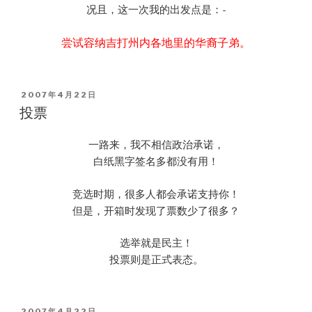
况且，这一次我的出发点是：-
尝试容纳吉打州内各地里的华裔子弟。
POSTED
2007年4月22日
ON
投票
一路来，我不相信政治承诺，
白纸黑字签名多都没有用！
竞选时期，很多人都会承诺支持你！
但是，开箱时发现了票数少了很多？
选举就是民主！
投票则是正式表态。
POSTED
2007年4月22日