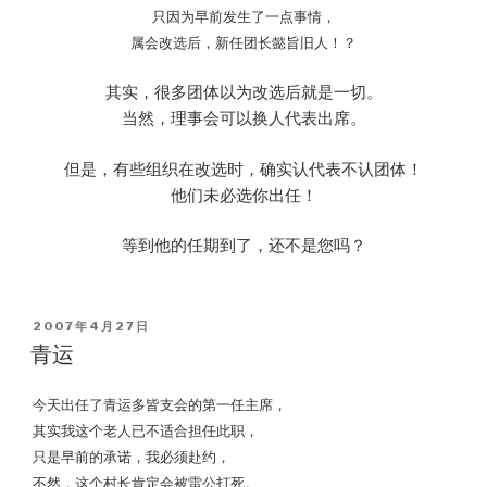
只因为早前发生了一点事情，
属会改选后，新任团长懿旨旧人！？
其实，很多团体以为改选后就是一切。
当然，理事会可以换人代表出席。
但是，有些组织在改选时，确实认代表不认团体！
他们未必选你出任！
等到他的任期到了，还不是您吗？
POSTED
2007年4月27日
ON
青运
今天出任了青运多皆支会的第一任主席，
其实我这个老人已不适合担任此职，
只是早前的承诺，我必须赴约，
不然，这个村长肯定会被雷公打死。