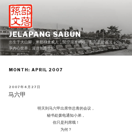
Skip
to
content
JELAPANG SABUN
出生于大山腳，米都稻倉成人，閒空溜達網絡，亂言直語述說，分
享內心世界，漫遊無際世紀。
MONTH:
APRIL 2007
POSTED
2007年4月27日
ON
马六甲
明天到马六甲出席华总青的会议，
秘书处拨电通知小弟，
你只是列席哦！
为何？