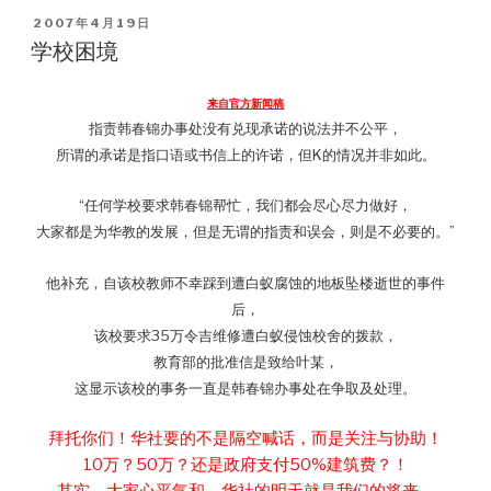
POSTED
2007年4月19日
ON
学校困境
来自官方新闻稿
指责韩春锦办事处没有兑现承诺的说法并不公平，
所谓的承诺是指口语或书信上的许诺，但K的情况并非如此。
“任何学校要求韩春锦帮忙，我们都会尽心尽力做好，
大家都是为华教的发展，但是无谓的指责和误会，则是不必要的。”
他补充，自该校教师不幸踩到遭白蚁腐蚀的地板坠楼逝世的事件
后，
该校要求35万令吉维修遭白蚁侵蚀校舍的拨款，
教育部的批准信是致给叶某，
这显示该校的事务一直是韩春锦办事处在争取及处理。
拜托你们！华社要的不是隔空喊话，而是关注与协助！
10万？50万？还是政府支付50%建筑费？！