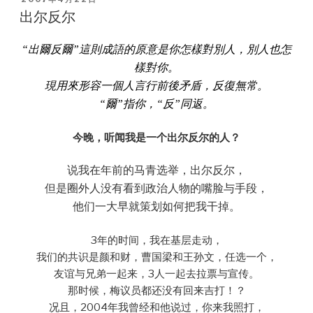
ON
出尔反尔
“
出爾反爾
”
這則成語的原意是你怎樣對別人，別人也怎
樣對你。
現用來形容一個人言行前後矛盾，反復無常。
“
爾
”
指你，
“
反
”
同返。
今晚，听闻我是一个出尔反尔的人？
说我在年前的马青选举，出尔反尔，
但是圈外人没有看到政治人物的嘴脸与手段，
他们一大早就策划如何把我干掉。
3年的时间，我在基层走动，
我们的共识是颜和财，曹国梁和王孙文，任选一个，
友谊与兄弟一起来，3人一起去拉票与宣传。
那时候，梅议员都还没有回来吉打！？
况且，2004年我曾经和他说过，你来我照打，