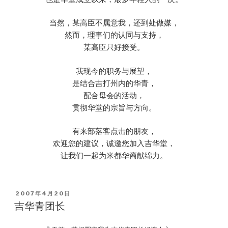
当然，某高臣不属意我，还到处做媒，
然而，理事们的认同与支持，
某高臣只好接受。
我现今的职务与展望，
是结合吉打州内的华青，
配合母会的活动，
贯彻华堂的宗旨与方向。
有来部落客点击的朋友，
欢迎您的建议，诚邀您加入吉华堂，
让我们一起为米都华裔献绵力。
POSTED
2007年4月20日
ON
吉华青团长