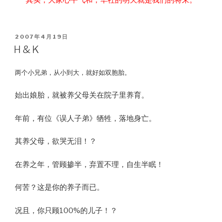
其实，大家心平气和，华社的明天就是我们的将来。
POSTED
2007年4月19日
ON
H & K
两个小兄弟，从小到大，就好如双胞胎。
始出娘胎，就被养父母关在院子里养育。
年前，有位《误人子弟》牺牲，落地身亡。
其养父母，欲哭无泪！？
在养之年，管顾掺半，弃置不理，自生半眠！
何苦？这是你的养子而已。
况且，你只顾100%的儿子！？