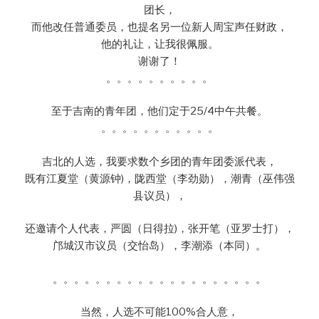
团长，
而他改任普通委员，也提名另一位新人周宝声任财政，
他的礼让，让我很佩服。
谢谢了！
。。。。。。。。。。
至于吉南的青年团，他们定于25/4中午共餐。
。。。。。。。。。。。
吉北的人选，我要求数个乡团的青年团委派代表，
既有江夏堂（黄源钟)，陇西堂（李劲勋），潮青（巫伟强
县议员），
还邀请个人代表，严圆（日得拉)，张开笔（亚罗士打），
邝城汉市议员（交怡岛），李潮添（本同）。
。。。。。。。。。。。。。。。。。。。。
当然，人选不可能100%合人意，