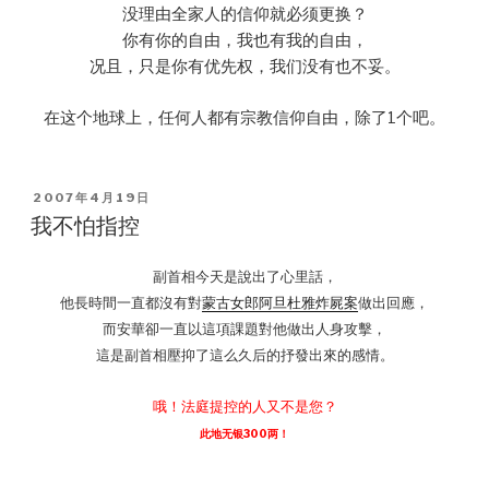
没理由全家人的信仰就必须更换？
你有你的自由，我也有我的自由，
况且，只是你有优先权，我们没有也不妥。
在这个地球上，任何人都有宗教信仰自由，除了1个吧。
POSTED
2007年4月19日
ON
我不怕指控
副首相今天是說出了心里話，
他長時間一直都沒有對
蒙古女郎阿旦杜雅炸屍案
做出回應，
而安華卻一直以這項課題對他做出人身攻擊，
這是副首相壓抑了這么久后的抒發出來的感情。
哦！法庭提控的人又不是您？
此地无银300两！