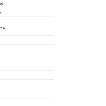
ed
g
STS