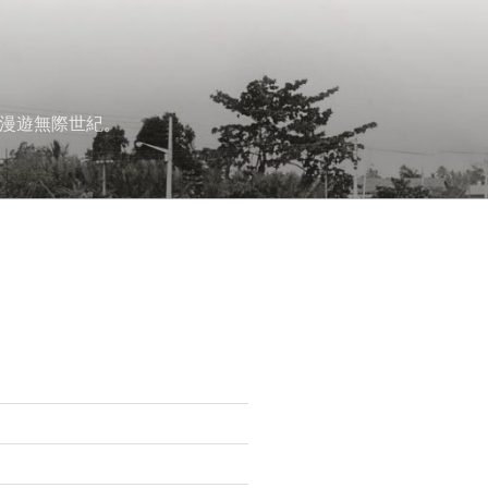
漫遊無際世紀。