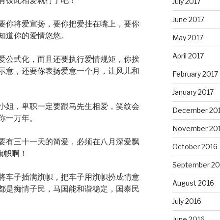
有彼此相爱就行了吧！
July 2017
June 2017
要你将爱宣扬，要你把爱挂在嘴上，要你
知道你的爱情悠悠。
May 2017
April 2017
爱公式化，而且还要执行爱情规矩，你挨
示意，还要你表扬爱意一个月，让风儿和
February 2017
January 2017
小姐，卑职一定要跟马先生相爱，笑纹会
December 20
你一万年。
November 20
要有三十一天的简爱，必须在八月深爱飘
October 2016
旗帜啊！
September 20
将车子插满旗帜，把车子用旗帜扮成情意
August 2016
都是痴情子民，马国能和谐稳定，国泰民
July 2016
June 2016