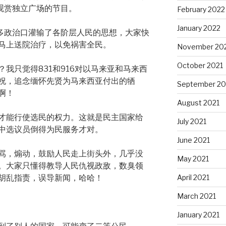
观赏独立广场的节目。
February 2022
January 2022
许多政治口灌输了各阶层人民的思想，大家快
马上送院治疗，以免祸害全民。
November 20
October 2021
我只觉得831和916对以马来亚和马来西
祝，追念缅怀先贤为马来西亚付出的牺
September 20
啊！
August 2021
才能行使选民的权力。这就是民主国家给
July 2021
中选议员倒得为民服务才对。
June 2021
骂，煽动，鼓励人民走上街头外，几乎没
May 2021
。大家只懂得教导人民仇视政敌，数臭领
April 2021
胡乱指责，误导新闻，哈哈！
March 2021
January 2021