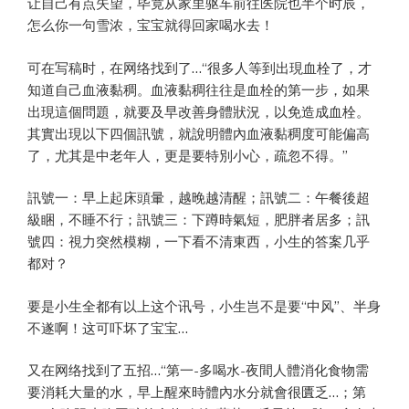
让自己有点失望，毕竟从家里驱车前往医院也半个时辰，
怎么你一句雪浓，宝宝就得回家喝水去！
可在写稿时，在网络找到了…“很多人等到出現血栓了，才
知道自己血液黏稠。血液黏稠往往是血栓的第一步，如果
出現這個問題，就要及早改善身體狀況，以免造成血栓。
其實出現以下四個訊號，就說明體內血液黏稠度可能偏高
了，尤其是中老年人，更是要特別小心，疏忽不得。”
訊號一：早上起床頭暈，越晚越清醒；訊號二：午餐後超
級睏，不睡不行；訊號三：下蹲時氣短，肥胖者居多；訊
號四：視力突然模糊，一下看不清東西，小生的答案几乎
都对？
要是小生全都有以上这个讯号，小生岂不是要“中风”、半身
不遂啊！这可吓坏了宝宝…
又在网络找到了五招…“第一-多喝水-夜間人體消化食物需
要消耗大量的水，早上醒來時體內水分就會很匱乏…；第