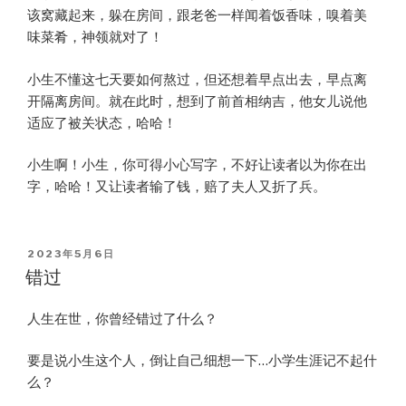
该窝藏起来，躲在房间，跟老爸一样闻着饭香味，嗅着美
味菜肴，神领就对了！
小生不懂这七天要如何熬过，但还想着早点出去，早点离
开隔离房间。就在此时，想到了前首相纳吉，他女儿说他
适应了被关状态，哈哈！
小生啊！小生，你可得小心写字，不好让读者以为你在出
字，哈哈！又让读者输了钱，赔了夫人又折了兵。
POSTED
2023年5月6日
ON
错过
人生在世，你曾经错过了什么？
要是说小生这个人，倒让自己细想一下…小学生涯记不起什
么？