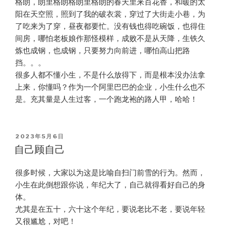
格朗，朗里格朗格朗里格朗的春天里来百花香，和暖的太
阳在天空照，照到了我的破衣裳，穿过了大街走小巷，为
了吃来为了穿，昼夜都要忙。没有钱也得吃碗饭，也得住
间房，哪怕老板娘作那怪模样，成败不是从天降，生铁久
炼也成钢，也成钢，只要努力向前进，哪怕高山把路
挡。。。
很多人都不懂小生，不是什么放得下，而是根本没办法拿
上来，你懂吗？作为一个阿里巴巴的企业，小生什么也不
是。充其量是人生过客，一个跑龙袍的路人甲，哈哈！
POSTED
2023年5月6日
ON
自己顾自己
很多时候，大家以为这是比喻自扫门前雪的行为。然而，
小生在此倒想跟你说，年纪大了，自己就得看好自己的身
体。
尤其是在五十，六十这个年纪，要说老比不老，要说年轻
又很尴尬，对吧！