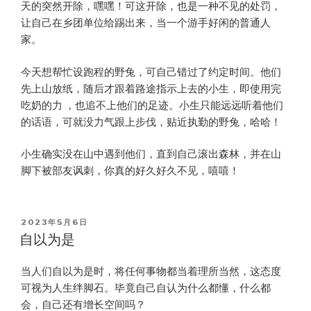
天的突然开除，嘿嘿！可这开除，也是一种不见的处罚，
让自己在乡团单位给踢出来，当一个游手好闲的普通人
家。
今天想帮忙设跑程的野兔，可自己错过了约定时间。他们
先上山放纸，随后才跟着路途指示上去的小生，即使用完
吃奶的力 ，也追不上他们的足迹。小生只能远远听着他们
的话语，可就没力气跟上步伐，贴近执勤的野兔，哈哈！
小生确实没在山中遇到他们，直到自己滚出森林，并在山
脚下被部友讽刺，你真的好久好久不见，嘻嘻！
POSTED
2023年5月6日
ON
自以为是
当人们自以为是时，将任何事物都当着理所当然，这态度
可视为人生绊脚石。毕竟自己自认为什么都懂，什么都
会，自己还有增长空间吗？