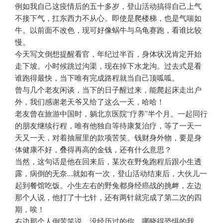
例如我自己这疫情后的五十多岁，登山活动搞得自己上气
不接下气，扛东西力不从心。即使是爬楼梯，也是气喘如
牛。以前面不改色，现可好像蜗牛与乌龟赛跑，看谁比较
慢。
今天写文倒想提醒看官，年纪过半百，身体状况肯定开始
走下坡。小时候跳过沟渠，现在掉下水龙沟。过去式是看
谁跑得最快，当下唯有完成路程就当自己顶呱呱。
曾与几个老友闲谈，当下的日子醒过来，能爬起床走出户
外，我们感谢老天爷又给了这么一天，哈哈！
老友曾在旅游中国时，躺北京医院“疗养”半个月。一起同行
的朋友继续行程，唯有他独自等待康复治疗，等了一天一
天又一天，对着抽屉里的款项苦笑。钱财身外物，要是身
体健康不好，叠得再高的金钱，还有什么意思？
当然，这句话是他在回来后，某次在野兔跑程后跟小生透
露，病倒的无奈…就如有一次，登山活动结束后，大伙儿一
起到餐馆吃饭。小生左右的野兔都身经癌战的挑衅，左边
那个人说，他打了十七针，还有两针就完成了第二次的四
期，唉！
右边那个人倒苦笑说，没经历过的你，哪晓得恐惧的我