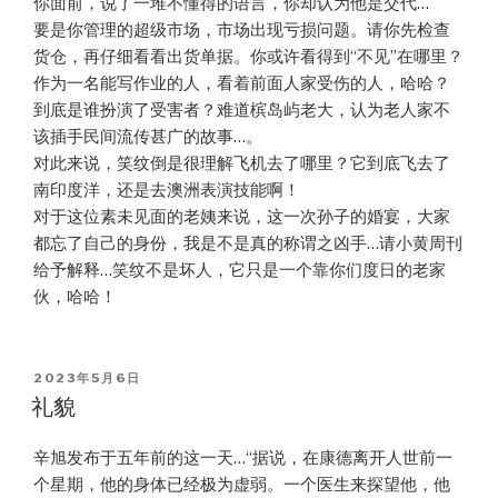
你面前，说了一堆不懂得的语言，你却认为他是交代…
要是你管理的超级市场，市场出现亏损问题。请你先检查
货仓，再仔细看看出货单据。你或许看得到“不见”在哪里？
作为一名能写作业的人，看着前面人家受伤的人，哈哈？
到底是谁扮演了受害者？难道槟岛屿老大，认为老人家不
该插手民间流传甚广的故事…。
对此来说，笑纹倒是很理解飞机去了哪里？它到底飞去了
南印度洋，还是去澳洲表演技能啊！
对于这位素未见面的老姨来说，这一次孙子的婚宴，大家
都忘了自己的身份，我是不是真的称谓之凶手…请小黄周刊
给予解释…笑纹不是坏人，它只是一个靠你们度日的老家
伙，哈哈！
POSTED
2023年5月6日
ON
礼貌
辛旭发布于五年前的这一天…“据说，在康德离开人世前一
个星期，他的身体已经极为虚弱。一个医生来探望他，他