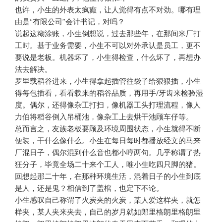
也许，小生的外表太疯癫，让人觉得有点不对劲。哪有理
由是“有限公司”会计书记，对吗？
说起这糊涂账，小生倒想说，过去那些年，在那间米厂打
工时。基于业务需要，小生不可以对外承认是员工，更不
要说是老板。机器坏了，小生得检查，什么坏了，再想办
法去解决。
罗里载稻谷进来，小生得拿起插管往袋子给狠狠插，小生
得每包插看，看看载来的稻谷品质，再用手/牙齿来检验湿
度。偶尔，还得像杂工打扫，像机器工头打理流程，像人
力伯将稻谷倒入吊桶池，像杂工上去烘干池顾车仔等。
总而言之，友族老板要顾及环境周围状态，小生就得不断
便装，干什么像什么。小生在每日每时都播放经文的马来
厂混日子，偶尔混到什么音也都小哼两句。几乎称谓了热
狂分子，毕竟全场二十来个工人，唯小生吃四只脚的猪。
回想起那二十年，在那种环境生活，混着日子的小生到底
是人，还是鬼？相信到了盖棺，也定下不论。
小生感叹自己称谓了火炭夹的火炭，某人爱这样夹，就怎
样夹，某人夹来夹去，自己的岁月就如郎里格朗里格朗里