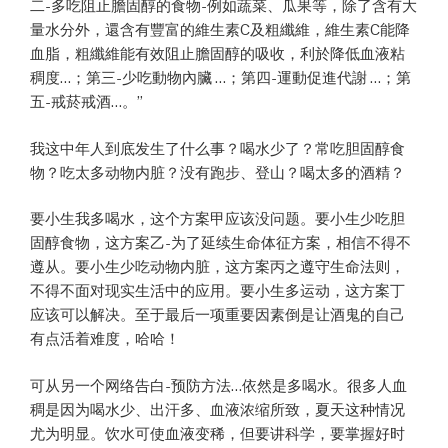
二-多吃阻止膽固醇的食物-例如蔬菜、瓜果等，除了含有大
量水分外，還含有豐富的維生素C及粗纖維，維生素C能降
血脂，粗纖維能有效阻止膽固醇的吸收，利於降低血液粘
稠度…；第三-少吃動物內臟 …；第四-運動促進代謝 …；第
五-戒菸戒酒…。”
我这中年人到底发生了什么事？喝水少了？常吃胆固醇食
物？吃太多动物内脏？没有跑步、登山？喝太多的酒精？
要小生我多喝水，这个方案甲应该没问题。要小生少吃胆
固醇食物，这方案乙-为了延续生命体征方案，相信不得不
遵从。要小生少吃动物内脏，这方案丙之遵守生命法则，
不得不面对现实生活中的应用。要小生多运动，这方案丁
应该可以解决。至于最后一项重要因素倒是让酒鬼的自己
有点活着难度，哈哈！
可从另一个网络告白-预防方法…依然是多喝水。很多人血
稠是因为喝水少、出汗多、血液浓缩所致，夏天这种情况
尤为明显。饮水可使血液变稀，但要讲科学，要掌握好时