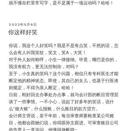
就不懂在栏里常写字，是不是属于一项运动吗？哈哈！
POSTED
2023年5月6日
ON
你这样好笑
你说，我这个人好笑吗？我是不是有点笑，不然的话，怎
么会有人叫我笑纹，笑文，笑A，大笑！
对于外人如何称呼，小生一律接纳。毕竟，嘴巴是你的，
我没有权力，更无法控制你，对吗？
至于，小生真的笑吗？这个问题，相信只有专科医生才能
断定他的精神状态。即使，其自己的女儿，也基于行医准
则规定，不得为亲人断定，哈哈！
日前，刚好回去办事处办点事，就与会计部的帐目管理层
谈了一些事情。一不小心，说起了好多年的笑话，说什
么“做大账”，什么报账，什么账目的款方贷方。
会计师主管说，若干年前，每当审查师要检查某公司账
目，他都会跟她们说，你得跟孙文跟进。可审查账目公司
的负责人一直追问，他懂得做帐咩~