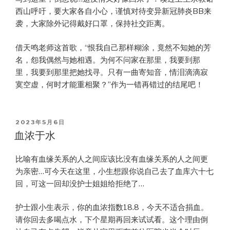
西山呼吁，要大家各自小心，谨慎对待变异新冠肺炎BB来
袭，大家除外记得戴好口罩，保持社交距离。
借天鸣老师这首歌，“恨我自己那样糊涂，竟然不知她的芳
名，怨我偶然与她相遇。为何不问家在那里，我要到那
里，我要到那里把她找寻。只有一曲寄知音，情泪滴滴寂
寞空虚，何时才能重相聚？”作为一错再错过的结尾吧！
POSTED
2023年5月6日
ON
血浓于水
比喻有血缘关系的人之间应该比没有血缘关系的人之间更
为亲密…可今天在这里，小生想跟你说自己去了血库六十七
回，可这一回却没护士姐姐给拒绝了…
护士跟小生表示，你的血浓指数18.8，今天不适合捐血。
请你回去多喝点水，下个星期再回来试试看。这个理由倒