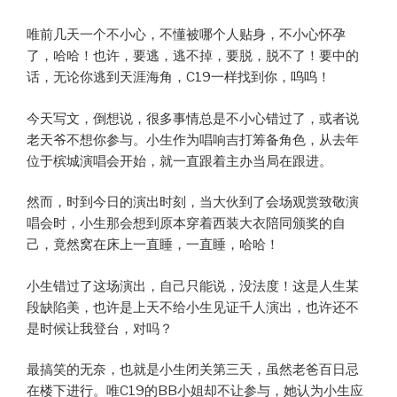
唯前几天一个不小心，不懂被哪个人贴身，不小心怀孕
了，哈哈！也许，要逃，逃不掉，要脱，脱不了！要中的
话，无论你逃到天涯海角，C19一样找到你，呜呜！
今天写文，倒想说，很多事情总是不小心错过了，或者说
老天爷不想你参与。小生作为唱响吉打筹备角色，从去年
位于槟城演唱会开始，就一直跟着主办当局在跟进。
然而，时到今日的演出时刻，当大伙到了会场观赏致敬演
唱会时，小生那会想到原本穿着西装大衣陪同颁奖的自
己，竟然窝在床上一直睡，一直睡，哈哈！
小生错过了这场演出，自己只能说，没法度！这是人生某
段缺陷美，也许是上天不给小生见证千人演出，也许还不
是时候让我登台，对吗？
最搞笑的无奈，也就是小生闭关第三天，虽然老爸百日忌
在楼下进行。唯C19的BB小姐却不让参与，她认为小生应