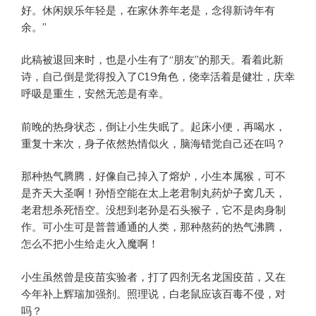
好。休闲娱乐年轻是，在家休养年老是，念得新诗年有
余。”
此稿被退回来时，也是小生有了“朋友”的那天。看着此新
诗，自己倒是觉得投入了C19角色，侥幸活着是健壮，庆幸
呼吸是重生，安然无恙是有幸。
前晚的热身状态，倒让小生失眠了。起床小便，再喝水，
重复十来次，身子依然热情似火，脑海错觉自己还在吗？
那种热气腾腾，好像自己掉入了熔炉，小生本属猴，可不
是齐天大圣啊！孙悟空能在太上老君制丸药炉子窝几天，
老君想杀死悟空。没想到老孙是石头猴子，它不是肉身制
作。可小生可是普普通通的人类，那种熬药的热气沸腾，
怎么不把小生给走火入魔啊！
小生虽然曾是疫苗实验者，打了四剂无名龙国疫苗，又在
今年补上辉瑞加强剂。照理说，白老鼠应该百毒不侵，对
吗？