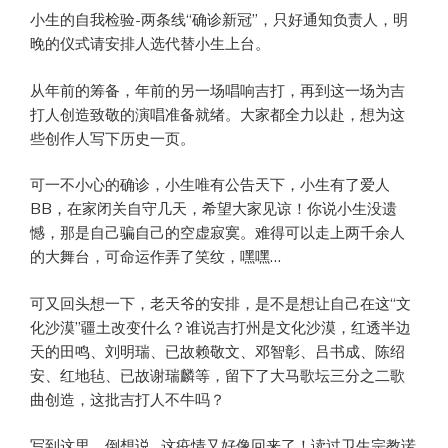
小生的自我检验-两条线“确诊新冠”，只好通知负责人，明
晚的仪式请安排人选代替小生上台。
从年前的筹备，年前的另一场唱响吉打，再到这一场为吉
打人创造致敬的演唱准备就绪。大家都全力以赴，想为这
些创作人写下历史一页。
可一不小心的确诊，小生唯有公告天下，小生有了爱人
BB，在家闭关自守几天，希望大家见谅！你说小生没遗
憾，那是自己骗自己的空虚寂寞。难得可以走上两千余人
的大舞台，可命运作弄了笑纹，嘿嘿…
可又回头想一下，老天爷的安排，是不是想让自己在这“文
化沙漠”疆土改变什么？谁说吉打州是文化沙漠，红透半边
天的田鸣、刘明瑞、已故赖敬文、邓智彰、吕书成、陈绍
安、红地毡、已故谢瑞麟等，留下了大马歌坛三分之二歌
曲创造，这批吉打人不牛吗？
写到这里，倒想说…这疫情又好像回来了！读过卫生宗教诺