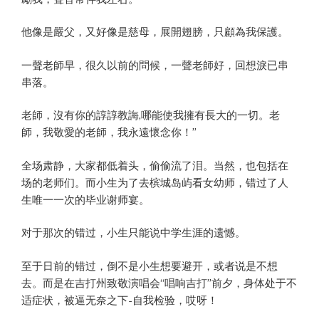
他像是嚴父，又好像是慈母，展開翅膀，只顧為我保護。
一聲老師早，很久以前的問候，一聲老師好，回想淚已串
串落。
老師，沒有你的諄諄教誨,哪能使我擁有長大的一切。老
師，我敬愛的老師，我永遠懷念你！”
全场肃静，大家都低着头，偷偷流了泪。当然，也包括在
场的老师们。而小生为了去槟城岛屿看女幼师，错过了人
生唯一一次的毕业谢师宴。
对于那次的错过，小生只能说中学生涯的遗憾。
至于日前的错过，倒不是小生想要避开，或者说是不想
去。而是在吉打州致敬演唱会“唱响吉打”前夕，身体处于不
适症状，被逼无奈之下-自我检验，哎呀！