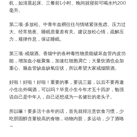
机，如清晨起床、三餐前1小时、晚间就寝前可喝水约200
毫升。
第二项-多放松。中青年血稠往往与情绪紧张焦虑、压力过
大、经常熬夜、睡眠质量差有关。建议放松心情，疏解压
力，规律作息，保证睡眠。
第三项-戒烟酒。香烟中的各种毒性物质能破坏血管内皮功
能，增加血小板聚集，加速红细胞凋亡；大量饮酒也会加
重心、脑血管缺血缺氧症状，所以希望大家戒烟限酒。
好啦！好啦！好啦！重要的事，要说三篇，以后不要再邀
小生出外喝酒，可以吗？毕竟小生今年才五十四岁，勉强
说自己是中年人，自己还想成为一名健壮的老头子。
所以嘛！要多活十余年的话，首先就得注意饮食习惯，少
吃胆固醇含量较高的食物，动物内脏，多运动，少了酒咯
～