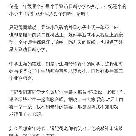
倒是二年级哪个外星小子到访日新小学A校时，年纪还小的
小小生“错过”跟外星人打个招呼，哈哈！
只记得同学说，乘坐小飞碟的外星小子出现一年级二班，
也即是厕所前第二棵树丛里。这件事迎来很大程度上的轰
动，全校师生都疯狂，哈哈！隔几天的报纸，也报道了外
星人到访日新小学。
中学生涯的错过，倒是小生与号称青牛的同学，选择渡海
参与槟华女子中学幼师会宣誓就职典礼，而没有参与高三
毕业谢师宴。
还记得同班同学为全体毕业生带来那首“怀念你、老师！”，
邀全场毕业生一起高歌合唱。据说，当大家唱完…“天上白
雲一朵一朵，找不到老師的笑容，那是因為我不知用功，
老師傷心在心頭。
如今回想童年時候，還記得老師的笑容，他的精神永遠鼓
勵我，聲音常伴我左右。