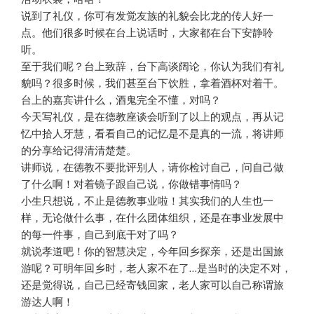
说到了礼仪，你可有发觉友族的礼貌会比龙的传人好一
点。他们很多时候在台上说话时，大家都在台下安静聆
听。
至于我们呢？台上致辞，台下高谈阔论，你认为我们有礼
貌吗？很多时候，我们甚至台下饮胜，拿着酒杯对着干。
台上的嘉宾讲什么，酒鬼完全不懂，对吗？
今天写礼仪，是在德教座谈会听到了以上的观点，再从记
忆中拾人牙慧，看看自己的记忆是不是真的一流，将讲师
的分享给记得清清楚楚。
讲师说，在德教不要批评别人，请你检讨自己，问自己做
了什么啊！对着镜子跟自己说，你做错事情吗？
小生只想说，不止是德教事业啦！其实我们的人生也一
样，无论做什么事，在什么团体组织，还是在事业发展中
的每一件事，自己到底干对了吗？
就说孝道吧！你的智慧决定，今年回乡探亲，还是出国旅
游呢？可明年回乡时，老人家不在了…是当时的决定不对，
还是觉得说，自己已经寄钱回家，老人家可以自己称谓旅
游达人啊！