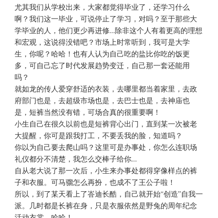
尤其我们从学校出来，大家都觉得毕业了，还学习什么
啊？我们这一毕业，可说停止了学习，对吗？至于那些大
学毕业的人，他们更少再进修…除非这个人有着更高的理想
和宏观，这说得没错吧？市场上时常听到，我可是大学
生，你呢？哈哈！也有人认为自己吃的盐比你吃的饭更
多，可自己忘了时代发展趋势变迁，自己那一套还能用
吗？
就如龙的传人爱穿舒适的衣装，去哪里都当着家里，去政
府部门也是，去超级市场也是，去巴士也是，去神庙也
是，短裤当然没有错，可场合真的很重要啊！
小生自己在很久以前也是短裤背心出门，直到某一次被老
大提醒，你可是跟我打工，不要丢我的脸，知道吗？
你以为自己要去爬山吗？这里可是办事处，你怎么连职场
礼仪都分不清楚，我怎么交棒子给你…
自从老大说了那一次后，小生来办事处都得穿像样点的裤
子和衣服。可马骝怎么再扮，也成不了王公子啦！
所以，到了某天看上了峇迪长酷，自己就开始“创造”自我一
派。几时都是长裤在身，只是衣服依然是野兔的周年纪念
活动衣裳，哈哈！