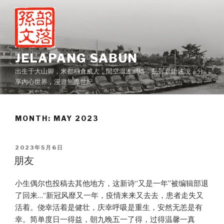
Skip
to
content
JELAPANG SABUN
出生于大山腳，米都稻倉成人，閒空溜達網絡，亂言直語述說，分
享內心世界，漫遊無際世紀。
MONTH:
MAY 2023
POSTED
2023年5月6日
ON
朋友
小生偶尔也投稿去其他地方，这新诗“又是一年”被编辑部退
了回来…“新冠风靡又一年，疫情来来又去去，患者走失又
活着。侥幸活着是健壮，庆幸呼吸是重生，安然无恙是有
幸。简单度日一得益，朝九晚五一了得，过得温馨一真