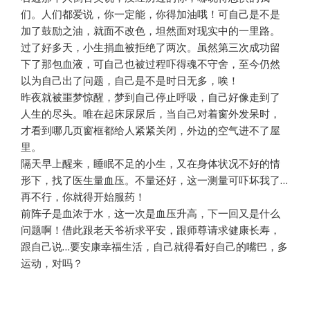
们。人们都爱说，你一定能，你得加油哦！可自己是不是
加了鼓励之油，就面不改色，坦然面对现实中的一里路。
过了好多天，小生捐血被拒绝了两次。虽然第三次成功留
下了那包血液，可自己也被过程吓得魂不守舍，至今仍然
以为自己出了问题，自己是不是时日无多，唉！
昨夜就被噩梦惊醒，梦到自己停止呼吸，自己好像走到了
人生的尽头。唯在起床尿尿后，当自己对着窗外发呆时，
才看到哪几页窗框都给人紧紧关闭，外边的空气进不了屋
里。
隔天早上醒来，睡眠不足的小生，又在身体状况不好的情
形下，找了医生量血压。不量还好，这一测量可吓坏我了…
再不行，你就得开始服药！
前阵子是血浓于水，这一次是血压升高，下一回又是什么
问题啊！借此跟老天爷祈求平安，跟师尊请求健康长寿，
跟自己说…要安康幸福生活，自己就得看好自己的嘴巴，多
运动，对吗？