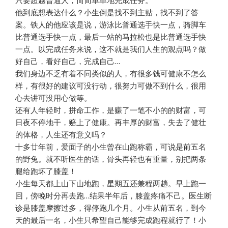
只要超越普通人，简简单单地完成任务。
他到底想表达什么？小生倒是找不到主贴，找不到了答
案。铁人的他应该是说，游泳比普通选手快一点，骑脚车
比普通选手快一点，最后一站的马拉松也是比普通选手快
一点。以完成任务来说，这不就是我们人生的观点吗？做
好自己，看好自己，完成自己…
我们身边不乏有着不同类似的人，有很多钱可健康不怎么
样，有很好的建议可没行动，很努力可做不到什么，很用
心去讲可没用心做等。
还有人年轻时，拼命工作，是赚了一笔不小的的财富，可
日夜不停地干，赔上了健康。再丰厚的财富，失去了健壮
的体格，人生还有意义吗？
十多廿年前，爱面子的小生曾在山跑称霸，可说是前五名
的野兔。就不听医生的话，骨头再轻也有重量，别把两条
腿给跑坏了膝盖！
小生每天都上山下山地跑，星期五还兼程两趟。早上跑一
回，傍晚时分再去跑…结果半年后，膝盖疼痛不己。医生断
诊是膝盖摩擦过多，得停跑几个月。小生从前五名，到今
天的最后一名，小生只希望自己能够完成跑程就行了！小