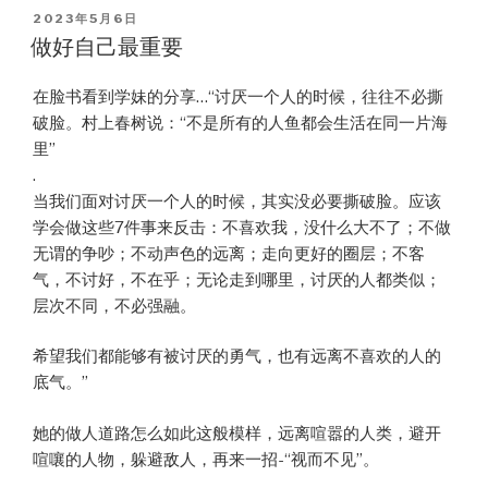
POSTED
2023年5月6日
ON
做好自己最重要
在脸书看到学妹的分享…“讨厌一个人的时候，往往不必撕
破脸。村上春树说：“不是所有的人鱼都会生活在同一片海
里”
.
当我们面对讨厌一个人的时候，其实没必要撕破脸。应该
学会做这些7件事来反击：不喜欢我，没什么大不了；不做
无谓的争吵；不动声色的远离；走向更好的圈层；不客
气，不讨好，不在乎；无论走到哪里，讨厌的人都类似；
层次不同，不必强融。
希望我们都能够有被讨厌的勇气，也有远离不喜欢的人的
底气。”
她的做人道路怎么如此这般模样，远离喧嚣的人类，避开
喧嚷的人物，躲避敌人，再来一招-“视而不见”。