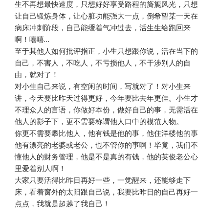
生不再想最快速度，只想好好享受路程的旖旎风光，只想
让自己锻炼身体，让心脏功能强大一点，倒希望某一天在
病床冲刺阶段，自己能缓着气冲过去，活生生给跑回来
啊！嘻嘻…
至于其他人如何批评指正，小生只想跟你说，活在当下的
自己，不害人，不吃人，不亏损他人，不干涉别人的自
由，就对了！
对小生自己来说，有空闲的时间，写就对了！对小生来
讲，今天要比昨天过得更好，今年要比去年更佳。小生才
不理众人的言语，你做好本份，做好自己的事，无需活在
他人的影子下，更不需要称谓他人口中的模范人物。
你更不需要攀比他人，他有钱是他的事，他住洋楼他的事
他有漂亮的老婆或老公，也不管你的事啊！毕竟，我们不
懂他人的财务管理，他是不是真的有钱，他的英俊老公心
里爱着别人啊！
大家只要活得比昨日再好一些，一觉醒来，还能够走下
床，看着窗外的太阳跟自己说，我要比昨日的自己再好一
点点，我就是超越了我自己！