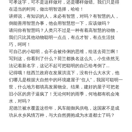
可孝这字，可不是这样做对，还是哪样做错。我们只是得
在适当的时间，做出明智选择，哈哈！
讲师说，有知识的人，未必有智慧，对吗？有智慧的人，
倒能善用智慧办事，他会用智慧想一下，应该做吗？
请问你有智慧吗？人类只不过是一种有着高智慧的动物，
我们只比其他动物聪明一点点，有点才智，有点生活技
巧，呵呵！
可自己的小聪明，会不会被伶俐的思维，给送去荷兰啊！
写到这，你看到了什么？荷兰都换名这么久，小生依然无
法记着新名字，这记不起可把聪明的自己给考倒了…
记得哦！纽西兰政府在发展洪流下，没有什么大水灾，他
们哪儿是根据大自然中的环境建屋子“住人”，我国可聪明一
世，什么地方都填高发展物业。结果，建好的屋子可把老
旧小区的房子逼疯了！无论何时的雨季，何地都有机会淹
水，对吗？
尼德兰被水覆盖这些年，风车能御风供电，这国家不是成
功从水乡风情万种，与大自然拥抱成为水道都士了吗？