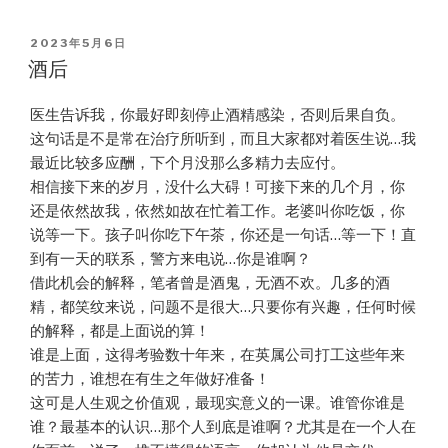
POSTED
2023年5月6日
ON
酒后
医生告诉我，你最好即刻停止酒精感染，否则后果自负。
这句话是不是常在治疗所听到，而且大家都对着医生说…我
最近比较多应酬，下个月没那么多精力去应付。
相信接下来的岁月，没什么大碍！可接下来的几个月，你
还是依然故我，依然如故在忙着工作。老婆叫你吃饭，你
说等一下。孩子叫你吃下午茶，你还是一句话…等一下！直
到有一天的联系，警方来电说…你是谁啊？
借此机会的解释，笔者曾是酒鬼，无酒不欢。几多的酒
精，都笑纹来说，问题不是很大…只要你有兴趣，任何时候
的解释，都是上面说的算！
谁是上面，这得考验数十年来，在英属公司打工这些年来
的苦力，谁想在有生之年做好准备！
这可是人生观之价值观，最现实意义的一课。谁管你谁是
谁？最基本的认识…那个人到底是谁啊？尤其是在一个人在