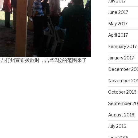
July 2017
June 2017
May 2017
April 2017
February 2017
January 2017
来吉打州宣布拨款时，吉华2校的范围来了
December 20
November 20
October 2016
September 20
August 2016
July 2016
June 2016