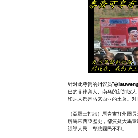
针对此尊贵的州议员”
@
lauwen
巴的菲律宾人、南马的新加坡人
印尼人都是马来西亚的土著。对
（亞羅士打訊）馬青吉打州團長
解馬來西亞歷史，卻質疑大馬泰
誤導人民，導致國民不和。