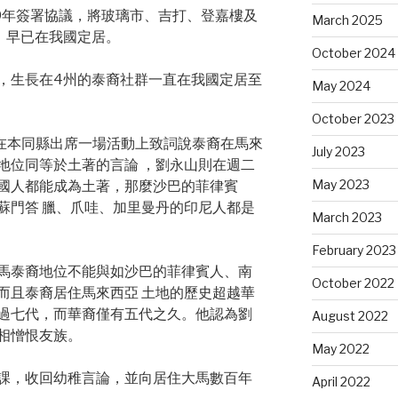
09年簽署協議，將玻璃市、吉打、登嘉樓及
March 2025
，早已在我國定居。
October 2024
，生長在4州的泰裔社群一直在我國定居至
May 2024
October 2023
日在本同縣出席一場活動上致詞說泰裔在馬來
July 2023
地位同等於土著的言論 ，劉永山則在週二
May 2023
國人都能成為土著，那麼沙巴的菲律賓
蘇門答 臘、爪哇、加里曼丹的印尼人都是
March 2023
February 2023
馬泰裔地位不能與如沙巴的菲律賓人、南
October 2022
而且泰裔居住馬來西亞 土地的歷史超越華
過七代，而華裔僅有五代之久。他認為劉
August 2022
相憎恨友族。
May 2022
課，收回幼稚言論，並向居住大馬數百年
April 2022