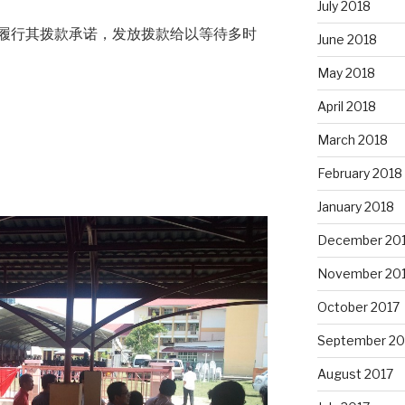
July 2018
履行其拨款承诺，发放拨款给以等待多时
June 2018
May 2018
April 2018
March 2018
February 2018
January 2018
December 20
November 20
October 2017
September 20
August 2017