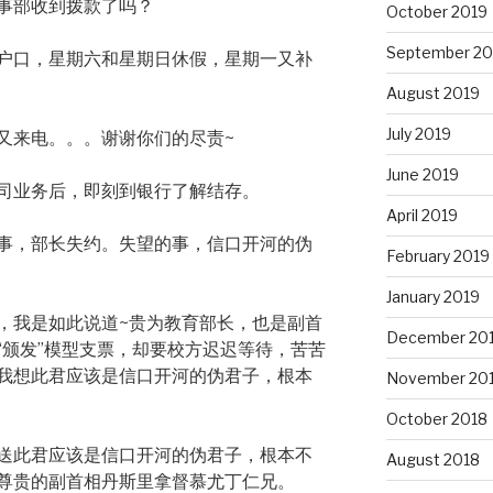
事部收到拨款了吗？
October 2019
September 20
户口，星期六和星期日休假，星期一又补
August 2019
July 2019
又来电。。。谢谢你们的尽责~
June 2019
司业务后，即刻到银行了解结存。
April 2019
事，部长失约。失望的事，信口开河的伪
February 2019
January 2019
，我是如此说道~贵为教育部长，也是副首
December 20
“颁发”模型支票，却要校方迟迟等待，苦苦
我想此君应该是信口开河的伪君子，根本
November 20
October 2018
送此君应该是信口开河的伪君子，根本不
August 2018
尊贵的副首相丹斯里拿督慕尤丁仁兄。