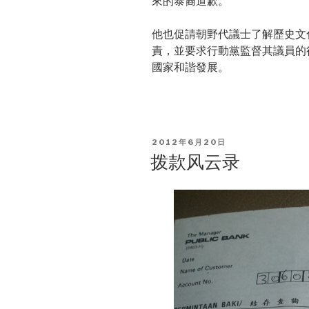
來的泰裔道歉。
他也促請朝野代議士了解歷史文
責，並要求行動黨監督其議員的
國家和諧發展。
POSTED
2012年6月20日
ON
拨款风云录