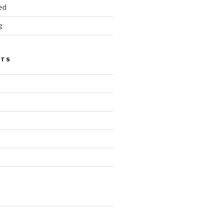
ed
g
STS