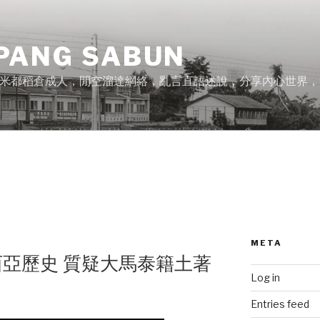
PANG SABUN
米都稻倉成人，閒空溜達網絡，亂言直語述說，分享內心世界，
META
亞歷史 質疑大馬泰籍土著
Log in
Entries feed