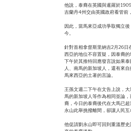
他說，泰裔在英國與暹羅於19
吉蘭丹4州交由英國政府看管前
因此，當馬來亞成功爭取獨立後
今。
針對首相拿督斯里納吉2月26
西亞的地位不容置疑，因泰裔的
下午於其推特回應發言說如果泰
人、南馬的新加坡人，還有來自
馬來西亞的土著的言論。
王孫文週二下午在文告上說，大
馬的新加坡人等作為相同並論，
裔，今日的泰裔後代在大馬已超
永山此舉挑撥離間，卻讓人民互
他促請劉永山即可回到重溫歷史