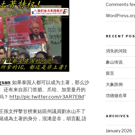
Comments fe
WordPress.or
RECENT PO
消失的河段
象山传说
留言
gsan
: 如果泰国人都可以成为土著，那么沙
大象跌倒
、还有来自苏门答腊、爪哇、加里曼丹的
功德做在草
吗？
http://pic.twitter.com/r3AR7E8d
“
王孫文抨擊甘榜東姑區州議員劉永山不了
ARCHIVES
籍成為土著的身分，混淆是非，胡言亂 語
January 2026