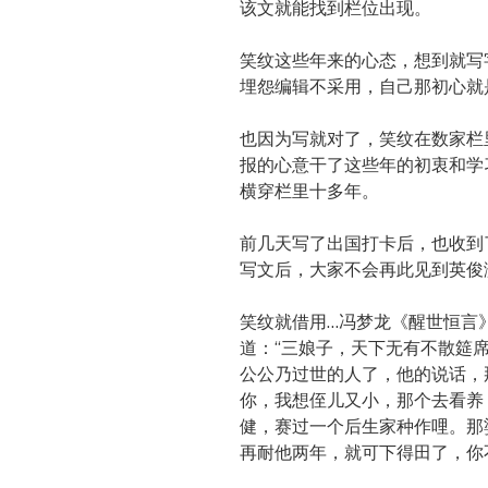
该文就能找到栏位出现。
笑纹这些年来的心态，想到就写
埋怨编辑不采用，自己那初心就
也因为写就对了，笑纹在数家栏
报的心意干了这些年的初衷和学
横穿栏里十多年。
前几天写了出国打卡后，也收到
写文后，大家不会再此见到英俊
笑纹就借用…冯梦龙《醒世恒言》
道：“三娘子，天下无有不散筵
公公乃过世的人了，他的说话，
你，我想侄儿又小，那个去看养
健，赛过一个后生家种作哩。那
再耐他两年，就可下得田了，你