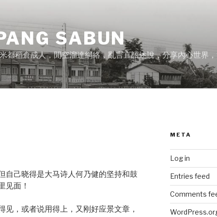
PANG SABUN
米都稻倉成人，閒空溜達網絡，亂言直語述說，分享內心世界，
META
Log in
但自己晓得是大马诗人何乃健的坚持和鼓
Entries feed
里见面！
Comments fe
得见，或者说用得上，又刚好应景文章，
WordPress.or