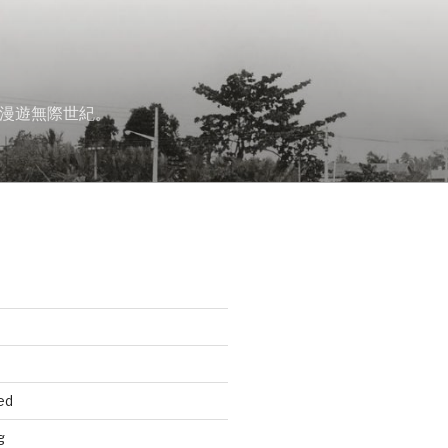
漫遊無際世紀。
ed
g