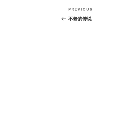
Post
Previous
PREVIOUS
navigation
Post
不老的传说