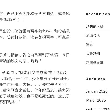
字，自己不会为爬格子头疼脑热，或者说
RECENT PO
是-写就对了！
消失的河段
里出没，笑纹秉着写字的坚持，和投稿见
象山传说
习。笑纹打从第一次在某报写字，可说是
留言
大象跌倒
了首封情信，告之自己写到了终端，今日
潇洒的说文写字，哈哈！
功德做在草
第35卷，“徐老仆义愤成家”中：“徐召
席，就合上一千年，少不得有个分开日子。
ARCHIVES
那里作得准。大伯。。。要把牛马分与
，故分阿寄来帮扶。他年纪虽老，筋力还
January 2026
婆子绩麻纺线，也不是吃死饭的。这孩子
March 2025
不消愁得。”
October 2024