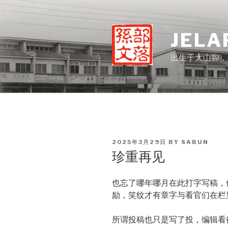
Skip
to
content
JELA
出生于大山腳，
POSTED
2025年3月29日
BY
SABUN
ON
珍重再见
也忘了哪年哪月在此打字写稿，
励，笑纹才有章字与看官们在栏
所谓投稿也只是写了投，编辑看